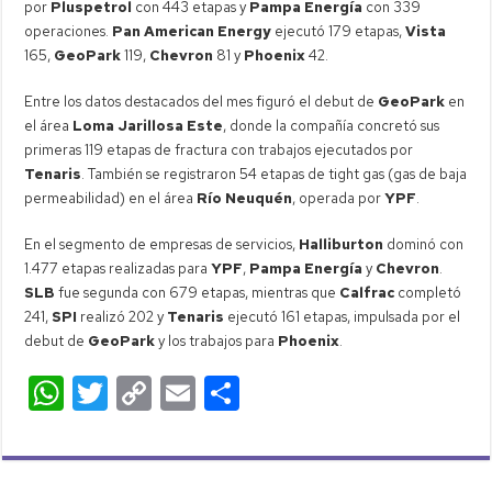
por
Pluspetrol
con 443 etapas y
Pampa Energía
con 339
operaciones.
Pan American Energy
ejecutó 179 etapas,
Vista
165,
GeoPark
119,
Chevron
81 y
Phoenix
42.
Entre los datos destacados del mes figuró el debut de
GeoPark
en
el área
Loma Jarillosa Este
, donde la compañía concretó sus
primeras 119 etapas de fractura con trabajos ejecutados por
Tenaris
. También se registraron 54 etapas de tight gas (gas de baja
permeabilidad) en el área
Río Neuquén
, operada por
YPF
.
En el segmento de empresas de servicios,
Halliburton
dominó con
1.477 etapas realizadas para
YPF
,
Pampa Energía
y
Chevron
.
SLB
fue segunda con 679 etapas, mientras que
Calfrac
completó
241,
SPI
realizó 202 y
Tenaris
ejecutó 161 etapas, impulsada por el
debut de
GeoPark
y los trabajos para
Phoenix
.
W
T
C
E
C
h
wi
o
m
o
at
tt
p
ail
m