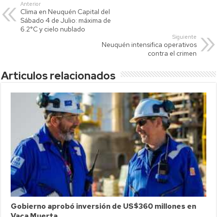
s
er
y
p
Anterior
Clima en Neuquén Capital del
A
Li
ar
Sábado 4 de Julio: máxima de
p
nk
tir
6.2°C y cielo nublado
Siguiente
p
Neuquén intensifica operativos
contra el crimen
Articulos relacionados
Gobierno aprobó inversión de US$360 millones en
Vaca Muerta