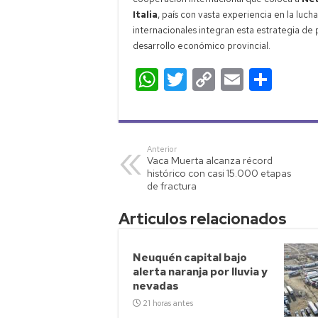
Italia
, país con vasta experiencia en la luch
internacionales integran esta estrategia de p
desarrollo económico provincial.
W
T
C
E
C
h
wi
o
m
o
at
tt
p
ail
m
s
er
y
p
Anterior
Vaca Muerta alcanza récord
A
Li
ar
histórico con casi 15.000 etapas
p
nk
tir
de fractura
p
Articulos relacionados
Neuquén capital bajo
alerta naranja por lluvia y
nevadas
21 horas antes