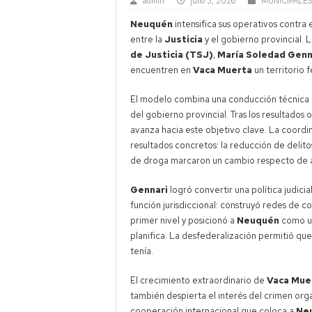
admin
julio 5, 2026
MUNICIPALES
Neuquén
intensifica sus operativos contra
entre la
Justicia
y el gobierno provincial. L
de Justicia (TSJ)
,
María Soledad Genn
encuentren en
Vaca Muerta
un territorio f
El modelo combina una conducción técnica 
del gobierno provincial. Tras los resultados 
avanza hacia este objetivo clave. La coordi
resultados concretos: la reducción de delito
de droga marcaron un cambio respecto de a
Gennari
logró convertir una política judici
función jurisdiccional: construyó redes de 
primer nivel y posicionó a
Neuquén
como un
planifica. La desfederalización permitió que
tenía.
El crecimiento extraordinario de
Vaca Mue
también despierta el interés del crimen org
cooperación internacional que coloca a
Ne