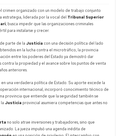
 el crimen organizado con un modelo de trabajo conjunto
a estrategia, liderada por la vocal del
Tribunal Superior
ari
, busca impedir que las organizaciones criminales
értil para instalarse y crecer.
de parte de la
Justicia
con una decisión política del lado
obtenidos en la lucha contra el microtráfico, la provincia
nación entre los poderes del Estado ya demostró dar
s contra la propiedad y el avance sobre los puntos de venta
ños anteriores.
al en una verdadera política de Estado. Su aporte excede la
cooperación internacional, incorporó conocimiento técnico de
a provincia que entiende que la seguridad también se
 la
Justicia
provincial asumiera competencias que antes no
rta
no solo atrae inversiones y trabajadores, sino que
anizado. La jueza impulsó una agenda inédita de
uquén
en una posición de privilegio. El intercambio con