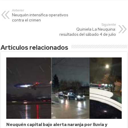
at
tt
p
ail
m
s
er
y
p
Anterior
Neuquén intensifica operativos
A
Li
ar
contra el crimen
p
nk
tir
Siguiente
Quiniela La Neuquina:
p
resultados del sábado 4 de julio
Articulos relacionados
Neuquén capital bajo alerta naranja por lluvia y