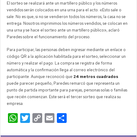
El sorteo se realizará ante un martillero público y los números
vendidos serán colocados en una urna para el acto. «Esto sale o
sale. No es que, si no se vendieron todos los números, la casa no se
entrega. Nosotros imprimimos los números vendidos, se colocan en
una urna y se hace el sorteo ante un martillero público», aclaró
Paredes sobre el funcionamiento del proceso.
Para participar, las personas deben ingresar mediante un enlace o
código QR a la aplicación habilitada para el sorteo, seleccionar un
número y realizar el pago. La compra se registra de forma
automática y la confirmación llega al correo electrónico del
participante. Aunque reconoció que
24 metros cuadrados
puede parecer pequeño, Paredes remarcó que representa un
punto de partida importante para parejas, personas solas o familias
que recién comienzan. Este será el tercer sorteo que realiza su
empresa.
W
T
C
E
C
h
wi
o
m
o