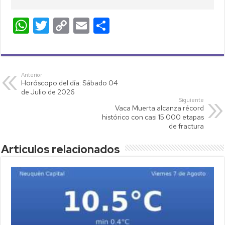
W
T
C
E
C
h
wi
o
m
o
at
tt
p
ail
m
s
er
y
p
Anterior
Horóscopo del día: Sábado 04
A
Li
ar
de Julio de 2026
p
nk
tir
Siguiente
Vaca Muerta alcanza récord
p
histórico con casi 15.000 etapas
de fractura
Articulos relacionados