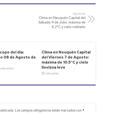
Siguiente
Clima en Neuquén Capital del
Sábado 4 de Julio: máxima de
6.2°C y cielo nublado
opo del día:
Clima en Neuquén Capital
o 08 de Agosto de
del Viernes 7 de Agosto:
máxima de 10.5°C y cielo
llovizna leve
utos antes
1 día antes
publicada.
Los campos obligatorios están marcados con
*