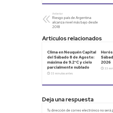
at
tt
p
ail
m
s
er
y
p
Anterior
Riesgo país de Argentina
A
Li
ar
alcanza nivel más bajo desde
p
nk
tir
2018
p
Articulos relacionados
Clima en Neuquén Capital
Horósc
del Sábado 8 de Agosto:
Sábad
máxima de 9.2°C y cielo
2026
parcialmente nublado
33 min
33 minutos antes
Deja una respuesta
Tu dirección de correo electrónico no será 