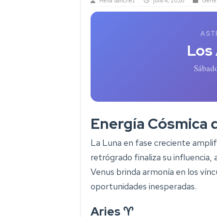
Helia Sanchez
julio 4, 2026
Gener
AST
Los
Sábado
Energía Cósmica 
La Luna en fase creciente amplif
retrógrado finaliza su influencia
Venus brinda armonía en los vínc
oportunidades inesperadas.
Aries ♈