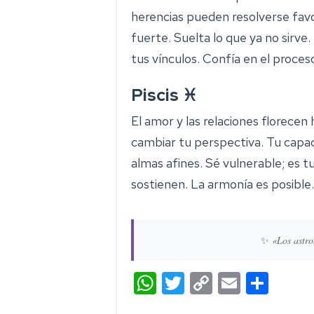
herencias pueden resolverse fa
fuerte. Suelta lo que ya no sirve
tus vínculos. Confía en el proces
Piscis ♓
El amor y las relaciones florecen
cambiar tu perspectiva. Tu cap
almas afines. Sé vulnerable; es t
sostienen. La armonía es posible.
✨
«Los astro
W
T
C
E
C
h
wi
o
m
o