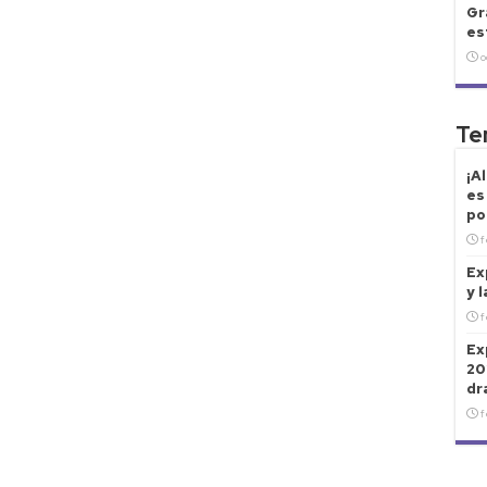
Gr
es
o
Te
¡A
es
po
f
Ex
y 
f
Ex
20
dr
f