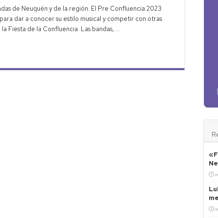
bertarios buscan limitar candidaturas locales para 2027
das de Neuquén y de la región. El Pre Confluencia 2023
euquén: ciudades de Vaca Muerta enfrentan crisis de morosos
ra dar a conocer su estilo musical y competir con otras
 la Fiesta de la Confluencia. Las bandas, …
n: Neuquén avanza hacia escuelas del futuro
ue del proyecto GNL inicia preparación final
R
«F
Ne
o
Lu
me
o