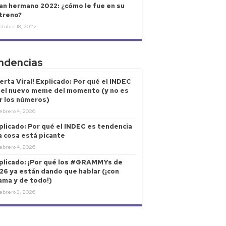
an hermano 2022: ¿cómo le fue en su
treno?
ctubre 18, 2022
ndencias
lerta Viral! Explicado: Por qué el INDEC
 el nuevo meme del momento (y no es
r los números)
ebrero 4, 2026
plicado: Por qué el INDEC es tendencia
la cosa está picante
ebrero 4, 2026
plicado: ¡Por qué los #GRAMMYs de
26 ya están dando que hablar (¡con
ama y de todo!)
ebrero 3, 2026