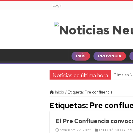
Login
PAÍS
PROVINCIA
Noticias de última hora
Clima en N
Horóscopo 
Inicio
/
Etiqueta:
Pre confluencia
Murió Humb
Etiquetas:
Pre conflu
CGT intens
Más de un m
El Pre Confluencia convoca
Paro gener
noviembre 22, 2022
ESPECTÁCULOS
,
PRO