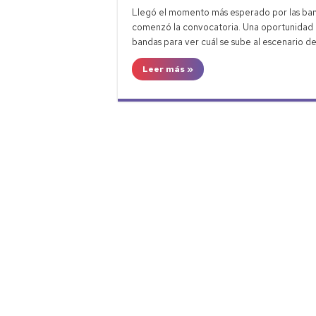
Neuquén: li
Llegó el momento más esperado por las ban
Deuda en N
comenzó la convocatoria. Una oportunidad pa
bandas para ver cuál se sube al escenario de
Plan Pehué
Leer más »
Primer buq