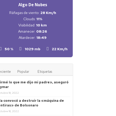
Algo De Nubes
Ráfagas de viento:
28 Km/h
Clouds:
11%
Visibilidad:
10 km
Amanecer:
08:26
Atardecer:
18:49
50 %
1029 mb
22 Km/h
eciente
Popular
Etiquetas
irmé lo que me dijo mi padre», aseguró
ymar
ctubre 18, 2022
la convocó a destruir la «máquina de
ntiras» de Bolsonaro
ctubre 18, 2022