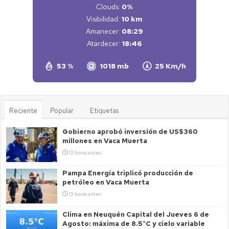
Clouds:
0%
Visibilidad:
10 km
Amanecer:
08:29
Atardecer:
18:46
53 %
1018 mb
25 Km/h
Reciente
Popular
Etiquetas
Gobierno aprobó inversión de US$360
millones en Vaca Muerta
13 horas antes
Pampa Energía triplicó producción de
petróleo en Vaca Muerta
13 horas antes
Clima en Neuquén Capital del Jueves 6 de
Agosto: máxima de 8.5°C y cielo variable