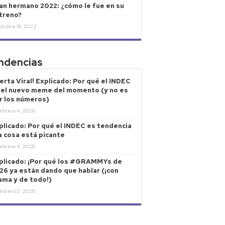
an hermano 2022: ¿cómo le fue en su
treno?
ctubre 18, 2022
ndencias
lerta Viral! Explicado: Por qué el INDEC
 el nuevo meme del momento (y no es
r los números)
ebrero 4, 2026
plicado: Por qué el INDEC es tendencia
la cosa está picante
ebrero 4, 2026
plicado: ¡Por qué los #GRAMMYs de
26 ya están dando que hablar (¡con
ama y de todo!)
ebrero 3, 2026