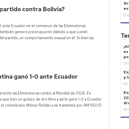
Gr
 partido contra Bolivia?
es
o
-0 ante Ecuador en el comienzo de las Eliminatorias
 también generó preocupación debido a que Lionel
Te
del partido, un comportamiento inusual en él. Si bien las
¡A
es
po
f
Ex
tina ganó 1-0 ante Ecuador
y 
f
Ex
erecho las Eliminatorias rumbo al Mundial de 2026. En
20
i que hizo un golazo de tiro libre y así le ganó 1-0 a Ecuador
dr
r el colombiano Wilmar Roldán y se transmitió por AM 550 El
f