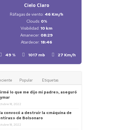
Cielo Claro
Ráfagas de viento:
46 Km/h
Clouds:
0%
Visibilidad:
10 km
Amanecer:
08:29
Atardecer:
18:46
49 %
1017 mb
27 Km/h
eciente
Popular
Etiquetas
irmé lo que me dijo mi padre», aseguró
ymar
ctubre 18, 2022
la convocó a destruir la «máquina de
ntiras» de Bolsonaro
ctubre 18, 2022