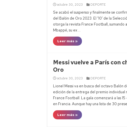
Alerta mete
octubre 30, 2023
DEPORTE
Extranjeriz
Se acabó el suspenso y finalmente se confirm
del Balón de Oro 2023. El ’10’ de la Selecci
Temporal e
otorga la revista France Football, sumando 
Neuquén cap
Mbappé, su ex …
Leer más »
Messi vuelve a París con 
Oro
octubre 30, 2023
DEPORTE
Lionel Messi va en busca del octavo Balón d
edición de la entrega del premio individual
France Football. La gala comenzará a las 15 
en Francia. Aunque hay una lista de 30 pres
Leer más »