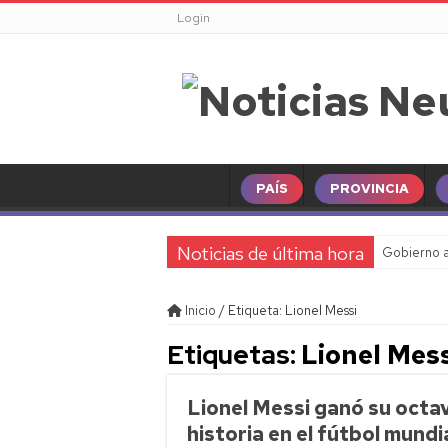
Login
PAÍS
PROVINCIA
Noticias de última hora
Gobierno a
Pampa Ener
Inicio
/
Etiqueta:
Lionel Messi
Clima en N
Etiquetas:
Lionel Mess
Horóscopo 
Juicio por
Lionel Messi ganó su octa
Cinco psicó
historia en el fútbol mundi