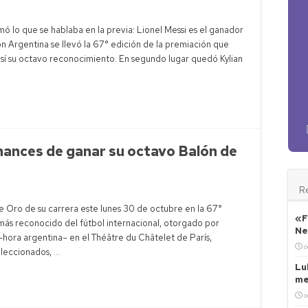
orológica: ciclogénesis y tormentas fuertes para este jueves
ación de tierras: la preocupación del Gobierno por reformas de Milei
ó lo que se hablaba en la previa: Lionel Messi es el ganador
ón Argentina se llevó la 67° edición de la premiación que
n Neuquén: rutas colapsadas y 1200 camiones varados
así su octavo reconocimiento. En segundo lugar quedó Kylian
ital bajo alerta naranja por lluvia y nevadas
chances de ganar su octavo Balón de
R
e Oro de su carrera este lunes 30 de octubre en la 67°
«F
 más reconocido del fútbol internacional, otorgado por
Ne
–hora argentina– en el Théâtre du Châtelet de París,
o
eleccionados, …
Lu
me
o