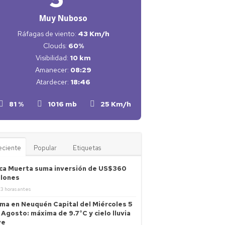
Muy Nuboso
Ráfagas de viento:
43 Km/h
Clouds:
60%
Visibilidad:
10 km
Amanecer:
08:29
Atardecer:
18:46
81 %
1016 mb
25 Km/h
eciente
Popular
Etiquetas
ca Muerta suma inversión de US$360
llones
3 horas antes
ima en Neuquén Capital del Miércoles 5
 Agosto: máxima de 9.7°C y cielo lluvia
ve