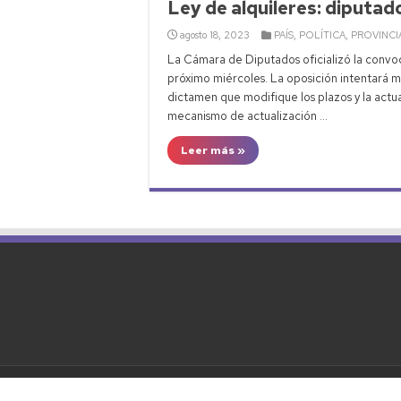
Ley de alquileres: diputad
agosto 18, 2023
PAÍS
,
POLÍTICA
,
PROVINCI
La Cámara de Diputados oficializó la convoca
próximo miércoles. La oposición intentará m
dictamen que modifique los plazos y la actual
mecanismo de actualización …
Leer más »
© Copyright 2026, Todos los derechos reserva