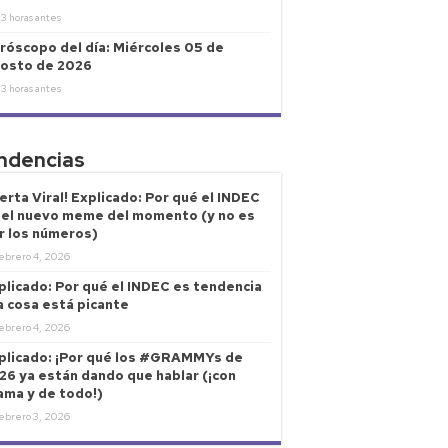
3 horas antes
róscopo del día: Miércoles 05 de
osto de 2026
3 horas antes
ndencias
lerta Viral! Explicado: Por qué el INDEC
 el nuevo meme del momento (y no es
r los números)
ebrero 4, 2026
plicado: Por qué el INDEC es tendencia
la cosa está picante
ebrero 4, 2026
plicado: ¡Por qué los #GRAMMYs de
26 ya están dando que hablar (¡con
ama y de todo!)
ebrero 3, 2026