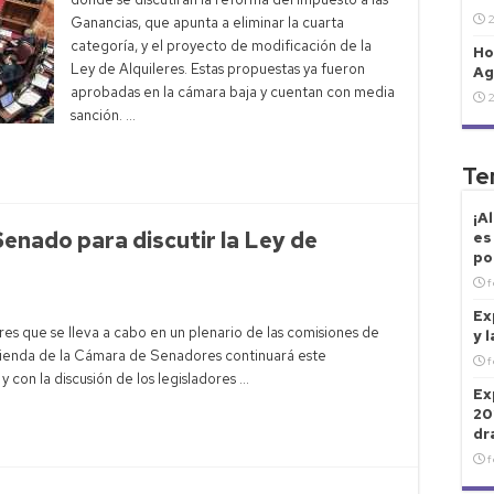
2
Ganancias, que apunta a eliminar la cuarta
categoría, y el proyecto de modificación de la
Ho
Ley de Alquileres. Estas propuestas ya fueron
Ag
aprobadas en la cámara baja y cuentan con media
2
sanción. …
Te
¡A
Senado para discutir la Ley de
es
po
f
Ex
eres que se lleva a cabo en un plenario de las comisiones de
y 
cienda de la Cámara de Senadores continuará este
f
y con la discusión de los legisladores …
Ex
20
dr
f