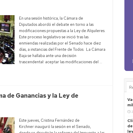
En una sesión histórica, la Cámara de
Diputados abordó el debate en torno a las
modificaciones propuestas a la Ley de Alquileres.
Este proceso legislativo se inició tras las
enmiendas realizadas por el Senado hace diez
días, a instancias del Frente de Todos. La Cámara
Baja se hallaba ante una decisión
trascendental: aceptar las modificaciones del …
R
ma de Ganancias y la Ley de
Va
mi
2
Este jueves, Cristina Fernández de
Cl
de
Kirchner inauguró la sesión en el Senado,
le
donde se discutirán la reforma del Impuesto a las