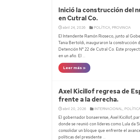
Inició la construcción de
en Cutral Co.
abril 24, 2026
POLÍTICA
,
PROVINCIA
El Intendente Ramón Rioseco, junto al Gober
Tania Bertoldi, inauguraron la construcció
Detención N° 22 de Cutral Co. Este proyec
en un año. El …
Leer más »
Axel Kicillof regresa de 
frente a la derecha.
abril 20, 2026
INTERNACIONAL
,
POLÍTIC
El gobernador bonaerense, Axel Kicillof, par
donde se reunió con líderes como Lula da 
consolidar un bloque que enfrente el avance d
políticas del presidente …