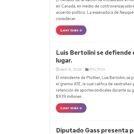
en Canadá, en medio de controversias sobre
acuerdo político. La exsenadora de Neuquén
consideran …
Leer más »
Luis Bertolini se defiende
lugar.
abril 10, 2026
POLÍTICA
El intendente de Plottier, Luis Bertolini, s
el gremio ATE, la cual califica de «extraña» 
retención de aportes sindicales durante su g
$939 millones …
Leer más »
Diputado Gass presenta p