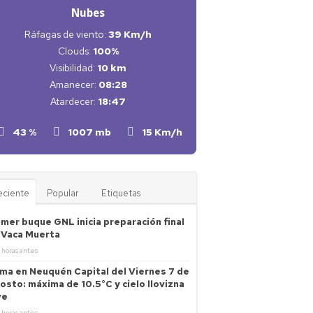
Nubes
Ráfagas de viento:
39 Km/h
Clouds:
100%
Visibilidad:
10 km
Amanecer:
08:28
Atardecer:
18:47
43 %
1007 mb
15 Km/h
eciente
Popular
Etiquetas
imer buque GNL inicia preparación final
 Vaca Muerta
 horas antes
ima en Neuquén Capital del Viernes 7 de
osto: máxima de 10.5°C y cielo llovizna
ve
 horas antes