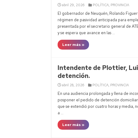
abril 29, 2026
POLÍTICA
,
PROVINCIA
El gobernador de Neuquén, Rolando Figuero
régimen de pasividad anticipada para emplead
presentada por el secretario general de ATE,
y se espera que avance en las …
Leer más »
Intendente de Plottier, Lui
detención.
abril 28, 2026
POLÍTICA
,
PROVINCIA
En una audiencia prolongada y llena de inconv
posponer el pedido de detención domiciliaria
que se extendió por cuatro horas y media, n
a …
Leer más »