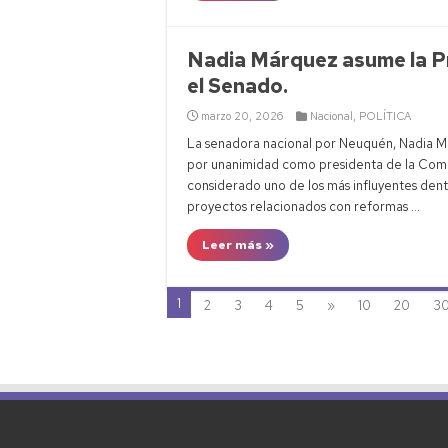
Nadia Márquez asume la Pr
el Senado.
marzo 20, 2026
Nacional
,
POLÍTICA
La senadora nacional por Neuquén, Nadia Má
por unanimidad como presidenta de la Comis
considerado uno de los más influyentes den
proyectos relacionados con reformas …
Leer más »
1
2
3
4
5
»
10
20
3