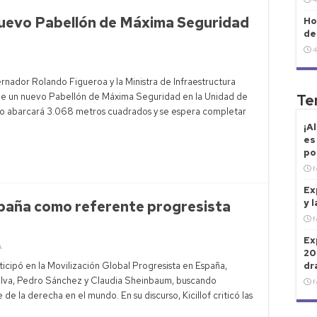
l nuevo Pabellón de Máxima Seguridad
Ho
de
4
nador Rolando Figueroa y la Ministra de Infraestructura
n de un nuevo Pabellón de Máxima Seguridad en la Unidad de
Te
to abarcará 3.068 metros cuadrados y se espera completar
¡A
es
po
f
Ex
y 
España como referente progresista
f
Ex
A
20
ticipó en la Movilización Global Progresista en España,
dr
Silva, Pedro Sánchez y Claudia Sheinbaum, buscando
f
e la derecha en el mundo. En su discurso, Kicillof criticó las