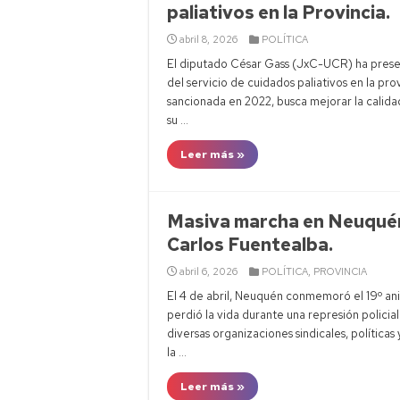
paliativos en la Provincia.
abril 8, 2026
POLÍTICA
El diputado César Gass (JxC-UCR) ha presen
del servicio de cuidados paliativos en la pro
sancionada en 2022, busca mejorar la calida
su …
Leer más »
Masiva marcha en Neuquén 
Carlos Fuentealba.
abril 6, 2026
POLÍTICA
,
PROVINCIA
El 4 de abril, Neuquén conmemoró el 19º ani
perdió la vida durante una represión policia
diversas organizaciones sindicales, políticas
la …
Leer más »