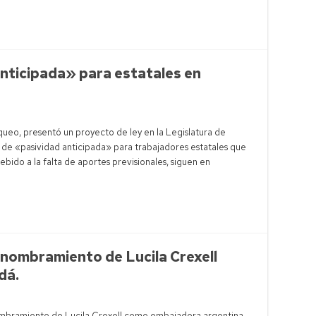
nticipada» para estatales en
queo, presentó un proyecto de ley en la Legislatura de
de «pasividad anticipada» para trabajadores estatales que
ebido a la falta de aportes previsionales, siguen en
 nombramiento de Lucila Crexell
dá.
nombramiento de Lucila Crexell como embajadora argentina