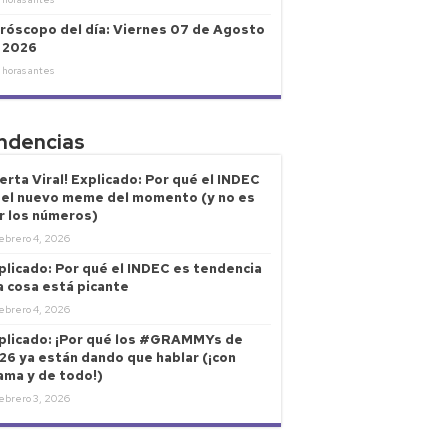
róscopo del día: Viernes 07 de Agosto
 2026
 horas antes
ndencias
lerta Viral! Explicado: Por qué el INDEC
 el nuevo meme del momento (y no es
r los números)
ebrero 4, 2026
plicado: Por qué el INDEC es tendencia
la cosa está picante
ebrero 4, 2026
plicado: ¡Por qué los #GRAMMYs de
26 ya están dando que hablar (¡con
ama y de todo!)
ebrero 3, 2026