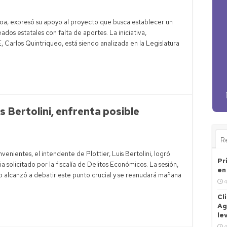
a, expresó su apoyo al proyecto que busca establecer un
os estatales con falta de aportes. La iniciativa,
 Carlos Quintriqueo, está siendo analizada en la Legislatura
s Bertolini, enfrenta posible
R
enientes, el intendente de Plottier, Luis Bertolini, logró
Pr
 solicitado por la fiscalía de Delitos Económicos. La sesión,
en
o alcanzó a debatir este punto crucial y se reanudará mañana
4
Cl
Ag
le
4