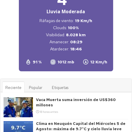
Lluvia Moderada
Ráfagas de viento:
19 Km/h
Clouds:
100%
Visibilidad:
8.028 km
Amanecer:
08:29
Atardecer:
18:46
91 %
1012 mb
12 Km/h
Reciente
Popular
Etiquetas
Vaca Muerta suma inversión de US$360
millones
18 horas antes
Clima en Neuquén Capital del Miércoles 5 de
Agosto: máxima de 9.7°C y cielo lluvia leve