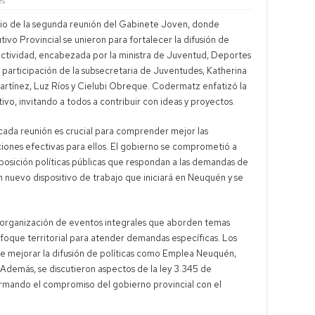
es
io de la segunda reunión del Gabinete Joven, donde
ivo Provincial se unieron para fortalecer la difusión de
La actividad, encabezada por la ministra de Juventud, Deportes
 participación de la subsecretaria de Juventudes, Katherina
artínez, Luz Ríos y Cielubi Obreque. Codermatz enfatizó la
ivo, invitando a todos a contribuir con ideas y proyectos.
cada reunión es crucial para comprender mejor las
ciones efectivas para ellos. El gobierno se comprometió a
posición políticas públicas que respondan a las demandas de
n nuevo dispositivo de trabajo que iniciará en Neuquén y se
 la organización de eventos integrales que aborden temas
oque territorial para atender demandas específicas. Los
de mejorar la difusión de políticas como Emplea Neuquén,
Además, se discutieron aspectos de la ley 3.345 de
irmando el compromiso del gobierno provincial con el