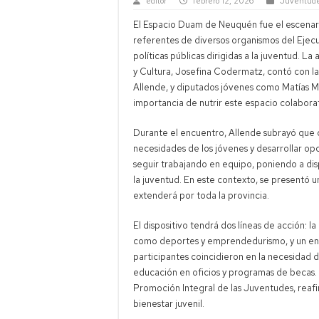
editor
febrero 12, 2026
Juventud
El Espacio Duam de Neuquén fue el escenar
referentes de diversos organismos del Ejecut
políticas públicas dirigidas a la juventud. 
y Cultura, Josefina Codermatz, contó con la
Allende, y diputados jóvenes como Matías M
importancia de nutrir este espacio colaborat
Durante el encuentro, Allende subrayó que 
necesidades de los jóvenes y desarrollar op
seguir trabajando en equipo, poniendo a dis
la juventud. En este contexto, se presentó u
extenderá por toda la provincia.
El dispositivo tendrá dos líneas de acción:
como deportes y emprendedurismo, y un enf
participantes coincidieron en la necesidad 
educación en oficios y programas de becas. 
Promoción Integral de las Juventudes, reaf
bienestar juvenil.