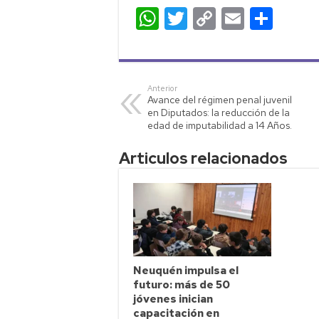
W
T
C
E
C
h
wi
o
m
o
at
tt
p
ail
m
s
er
y
p
Anterior
Avance del régimen penal juvenil
A
Li
ar
en Diputados: la reducción de la
p
nk
tir
edad de imputabilidad a 14 Años.
p
Articulos relacionados
Neuquén impulsa el
futuro: más de 50
jóvenes inician
capacitación en