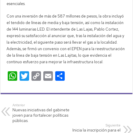
esenciales.
Con una inversión de más de 587 millones de pesos, la obra incluyó
el tendido de líneas de media y baja tensión, así como la instalación
de 144 luminarias LED. El intendente de Las Lajas, Pablo Cortez,
expresó su satisfacción al anunciar que, tras la instalación del agua y
la electricidad, el siguiente paso será llevar el gas a la localidad.
Además, se firmó un convenio con el EPEN para la reestructuración
de la línea de baja tensión en Las Lajitas, lo que evidencia el
continuo esfuerzo para mejorar la infraestructura local.
W
T
C
E
C
h
wi
o
m
o
at
tt
p
ail
m
s
er
y
p
Anterior
Nuevas iniciativas del gabinete
A
Li
ar
joven para fortalecer políticas
p
nk
tir
públicas.
Siguiente
p
Inicia la inscripción para el