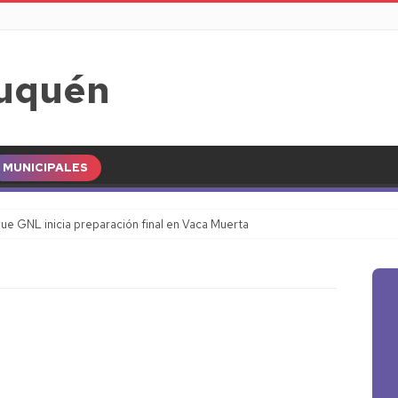
MUNICIPALES
ue GNL inicia preparación final en Vaca Muerta
euquén Capital del Viernes 7 de Agosto: máxima de 10.5°C y cielo llovizna l
del día: Viernes 07 de Agosto de 2026
Luciana Muñoz cuestiona a Fiscalía por testigo
Infancias: guía para anticiparse y ahorrar
ata: tres crímenes generan marchas y refuerzo de seguridad