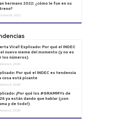
an hermano 2022: ¿cómo le fue en su
treno?
ctubre 18, 2022
ndencias
lerta Viral! Explicado: Por qué el INDEC
 el nuevo meme del momento (y no es
r los números)
ebrero 4, 2026
plicado: Por qué el INDEC es tendencia
la cosa está picante
ebrero 4, 2026
plicado: ¡Por qué los #GRAMMYs de
26 ya están dando que hablar (¡con
ama y de todo!)
ebrero 3, 2026