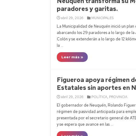
Neuquén transforma su Me
paradores y garitas.
abril 29, 2026
MUNICIPALES
La Municipalidad de Neuquén inició un plan 
abarcando los 29 paradores a lo largo de la
Colón y se extenderán a lo largo de 12 kiló
la …
Leer más »
Figueroa apoya régimen de
Estatales sin aportes en 
abril 29, 2026
POLÍTICA
,
PROVINCIA
El gobernador de Neuquén, Rolando Figuero
régimen de pasividad anticipada para emplead
presentada por el secretario general de ATE,
y se espera que avance en las …