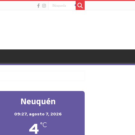
eve
Neuquén
09:27,
agosto 7, 2026
4
°C