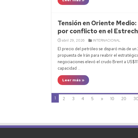
Leer más »
Tensión en Oriente Medio: 
por conflicto en el Estrec
abril 29, 2026
INTERNACIONAL
El precio del petróleo se disparó más de un
propuesta de Irán para reabrir el estratégi
negociaciones elevó el crudo Brent a US$11
capacidad …
Leer más »
1
2
3
4
5
»
10
20
3