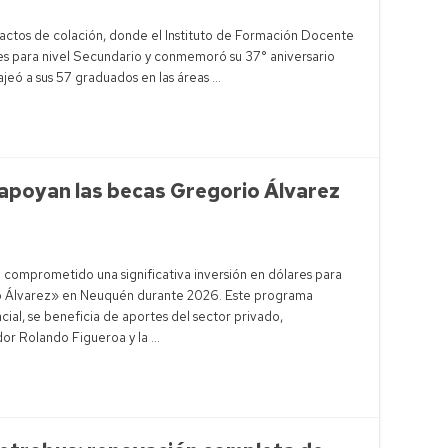
 actos de colación, donde el Instituto de Formación Docente
es para nivel Secundario y conmemoró su 37° aniversario
najeó a sus 57 graduados en las áreas …
apoyan las becas Gregorio Álvarez
comprometido una significativa inversión en dólares para
rio Álvarez» en Neuquén durante 2026. Este programa
ial, se beneficia de aportes del sector privado,
dor Rolando Figueroa y la …