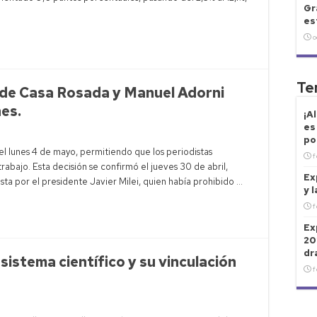
Gr
es
o
Te
 de Casa Rosada y Manuel Adorni
nes.
¡A
es
po
l lunes 4 de mayo, permitiendo que los periodistas
f
rabajo. Esta decisión se confirmó el jueves 30 de abril,
Ex
ta por el presidente Javier Milei, quien había prohibido …
y 
f
Ex
20
dr
sistema científico y su vinculación
f