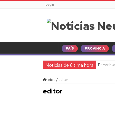
Login
PAÍS
PROVINCIA
Noticias de última hora
Primer buq
Clima en N
Inicio
/
editor
Horóscopo 
editor
Familia de 
Día de las 
Mar del Pl