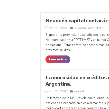
Banco Cent
Senado: Bul
Multitudin
Neuquén capital contará c
Neuquén: r
abril 30, 2026
Educación
,
MUNICIPALES
El gobierno provincial ha adjudicado la con
Neuquén capital: la EPET Nº 27 y un nuevo C
poblacional. Estas construcciones forman p
próximos 30 días, …
Leer más »
La morosidad en créditos 
Argentina.
abril 30, 2026
Nacional
Un informe de la UBA revela que el endeuda
básicos ha alcanzado niveles alarmantes, su
morosidad en los créditos al consumo ha aum