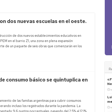
ral alcanza 50.000 millones de dólares en reservas
lrich critica kirchnerismo y cruza con Capitanich
aria movilización en Neuquén contra Ley de Tierras
on dos nuevas escuelas en el oeste.
egalías de Vaca Muerta aumentan ingresos antes de paritaria
strucción de dos nuevos establecimientos educativos en
PEM en el barrio Z1, una zona en plena expansión
arte de un paquete de seis obras que comenzarán en los
R
de consumo básico se quintuplica en
«F
Ne
o
Lu
miento de las familias argentinas para cubrir consumos
me
perando incluso los registrados durante la pandemia. La
o
entado 9,6 puntos porcentuales, pasando del 2,5% al 12,1%,