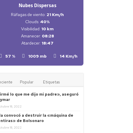
Nubes Dispersas
Ráfagas de viento:
21 Km/h
Clouds:
40%
Visibilidad:
10 km
Amanecer:
08:28
Atardecer:
18:47
57 %
1009 mb
14 Km/h
eciente
Popular
Etiquetas
irmé lo que me dijo mi padre», aseguró
ymar
ctubre 18, 2022
la convocó a destruir la «máquina de
ntiras» de Bolsonaro
ctubre 18, 2022