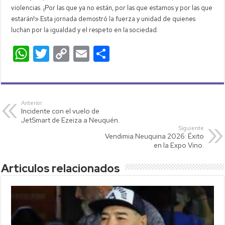
violencias. ¡Por las que ya no están, por las que estamos y por las que
estarán!» Esta jornada demostró la fuerza y unidad de quienes
luchan por la igualdad y el respeto en la sociedad.
W
T
C
E
C
h
wi
o
m
o
at
tt
p
ail
m
s
er
y
p
Anterior
Incidente con el vuelo de
A
Li
ar
JetSmart de Ezeiza a Neuquén.
p
nk
tir
Siguiente
Vendimia Neuquina 2026: Éxito
p
en la Expo Vino.
Articulos relacionados