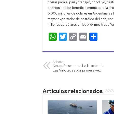
divisas para el país y trabajo”, concluyó, 
oportunidad de beneficio mutuo para la provi
6.000 millones de dólares en Argentina, se
mayor exportador de petróleo del país, con
millones de dólares en los próximos tres años
W
T
C
E
C
h
wi
o
m
o
at
tt
p
ail
m
s
er
y
p
Anterior
Neuquén se une a La Noche de
A
Li
ar
Las Vinotecas por primera vez.
p
nk
tir
p
Articulos relacionados