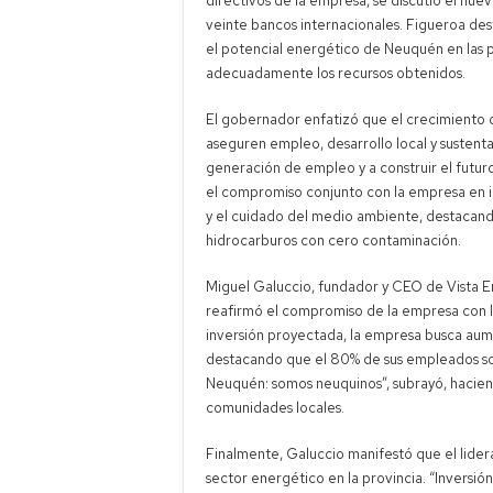
directivos de la empresa, se discutió el nue
veinte bancos internacionales. Figueroa des
el potencial energético de Neuquén en las p
adecuadamente los recursos obtenidos.
El gobernador enfatizó que el crecimiento d
aseguren empleo, desarrollo local y sustenta
generación de empleo y a construir el futur
el compromiso conjunto con la empresa en in
y el cuidado del medio ambiente, destacand
hidrocarburos con cero contaminación.
Miguel Galuccio, fundador y CEO de Vista En
reafirmó el compromiso de la empresa con l
inversión proyectada, la empresa busca aum
destacando que el 80% de sus empleados so
Neuquén: somos neuquinos”, subrayó, haciend
comunidades locales.
Finalmente, Galuccio manifestó que el lider
sector energético en la provincia. “Invers