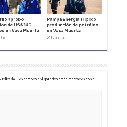
rno aprobó
Pampa Energía triplicó
sión de US$360
producción de petróleo
nes en Vaca Muerta
en Vaca Muerta
ntes
1 día antes
publicada.
Los campos obligatorios están marcados con
*