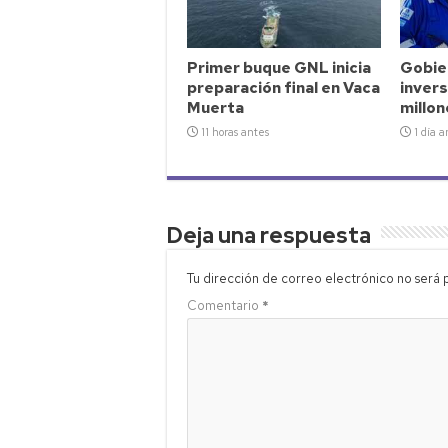
Primer buque GNL inicia
Gobie
preparación final en Vaca
inver
Muerta
millo
11 horas antes
1 día a
Deja una respuesta
Tu dirección de correo electrónico no será 
Comentario
*