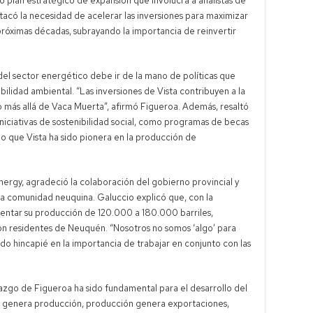
vo plan estratégico de expansión que involucra a analistas de
tacó la necesidad de acelerar las inversiones para maximizar
róximas décadas, subrayando la importancia de reinvertir
el sector energético debe ir de la mano de políticas que
bilidad ambiental. “Las inversiones de Vista contribuyen a la
o más allá de Vaca Muerta”, afirmó Figueroa. Además, resaltó
iciativas de sostenibilidad social, como programas de becas
o que Vista ha sido pionera en la producción de
ergy, agradeció la colaboración del gobierno provincial y
a comunidad neuquina. Galuccio explicó que, con la
entar su producción de 120.000 a 180.000 barriles,
n residentes de Neuquén. “Nosotros no somos ‘algo’ para
o hincapié en la importancia de trabajar en conjunto con las
azgo de Figueroa ha sido fundamental para el desarrollo del
ión genera producción, producción genera exportaciones,