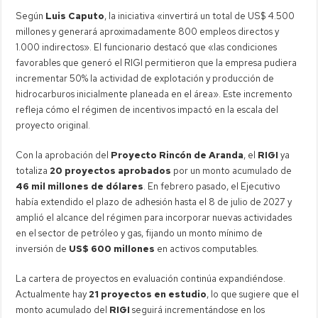
Según
Luis Caputo
, la iniciativa «invertirá un total de US$ 4.500
millones y generará aproximadamente 800 empleos directos y
1.000 indirectos». El funcionario destacó que «las condiciones
favorables que generó el RIGI permitieron que la empresa pudiera
incrementar 50% la actividad de explotación y producción de
hidrocarburos inicialmente planeada en el área». Este incremento
refleja cómo el régimen de incentivos impactó en la escala del
proyecto original.
Con la aprobación del
Proyecto Rincón de Aranda
, el
RIGI
ya
totaliza
20 proyectos aprobados
por un monto acumulado de
46 mil millones de dólares
. En febrero pasado, el Ejecutivo
había extendido el plazo de adhesión hasta el 8 de julio de 2027 y
amplió el alcance del régimen para incorporar nuevas actividades
en el sector de petróleo y gas, fijando un monto mínimo de
inversión de
US$ 600 millones
en activos computables.
La cartera de proyectos en evaluación continúa expandiéndose.
Actualmente hay
21 proyectos en estudio
, lo que sugiere que el
monto acumulado del
RIGI
seguirá incrementándose en los