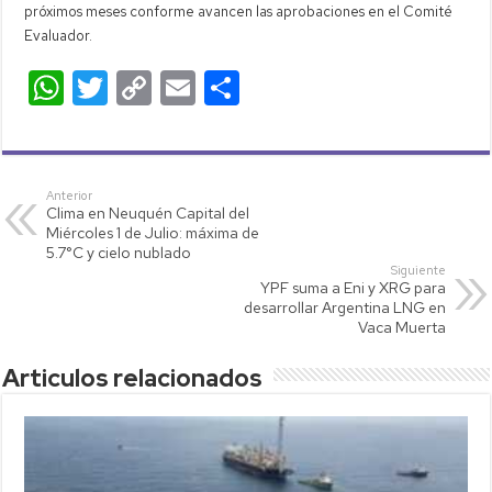
próximos meses conforme avancen las aprobaciones en el Comité
Evaluador.
W
T
C
E
C
h
wi
o
m
o
at
tt
p
ail
m
s
er
y
p
Anterior
Clima en Neuquén Capital del
A
Li
ar
Miércoles 1 de Julio: máxima de
p
nk
tir
5.7°C y cielo nublado
Siguiente
p
YPF suma a Eni y XRG para
desarrollar Argentina LNG en
Vaca Muerta
Articulos relacionados