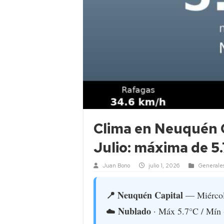
Clima en Neuquén C
Julio: máxima de 5.
Juan Bono
julio 1, 2026
Generale
📍 Neuquén Capital
— Miércole
Nublado
☁️
· Máx 5.7°C / Mín 