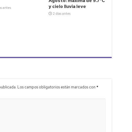
Agosto: máxima de 9.7°C
y cielo lluvia leve
as antes
2 días antes
publicada.
Los campos obligatorios están marcados con
*