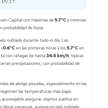
· UV 2.7
quén Capital con máximas de
5.7°C
y mínimas
 probabilidad de lluvia.
ielo nublado durante todo el día. Las
s
-0.6°C
en las primeras horas y los
5.7°C
en
ista con ráfagas de hasta
34.6 km/h
, típicas
peran precipitaciones, con probabilidad de
ndas de abrigo pesadas, especialmente en las
 registren las temperaturas más bajas.
s aconsejable asegurar objetos sueltos en
o llevar paraguas, aunque el cielo nublado