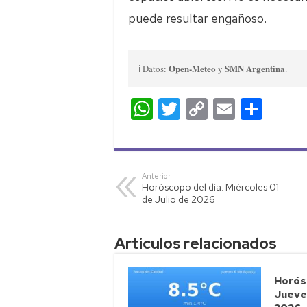
puede resultar engañoso.
Open-Meteo
SMN Argentina
ℹ️ Datos:
y
.
W
T
C
E
C
h
wi
o
m
o
at
tt
p
ail
m
s
er
y
p
Anterior
Horóscopo del día: Miércoles 01
A
Li
ar
de Julio de 2026
p
nk
tir
p
Articulos relacionados
Horósc
Jueve