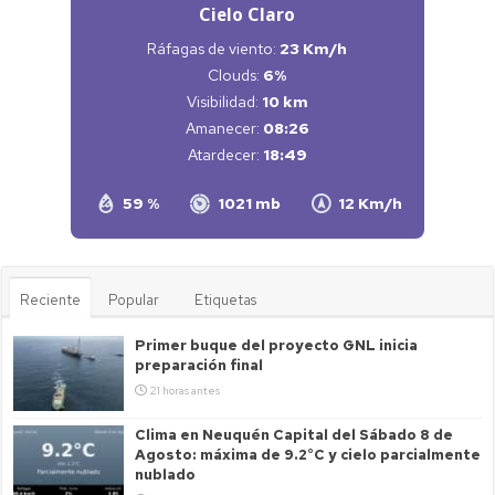
Cielo Claro
Ráfagas de viento:
23 Km/h
Clouds:
6%
Visibilidad:
10 km
Amanecer:
08:26
Atardecer:
18:49
59 %
1021 mb
12 Km/h
Reciente
Popular
Etiquetas
Primer buque del proyecto GNL inicia
preparación final
21 horas antes
Clima en Neuquén Capital del Sábado 8 de
Agosto: máxima de 9.2°C y cielo parcialmente
nublado