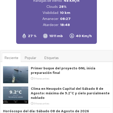
Ráfagas de viento:
48 Km/h
Clouds:
28%
Visibilidad:
10 km
Amanecer:
08:27
Atardecer:
18:48
27 %
1011 mb
40 Km/h
Reciente
Popular
Etiquetas
Primer buque del proyecto GNL inicia
preparación final
9 horas antes
Clima en Neuquén Capital del Sábado 8 de
Agosto: máxima de 9.2°C y cielo parcialmente
nublado
9 horas antes
Horóscopo del día: Sábado 08 de Agosto de 2026