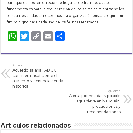
para que colaboren ofreciendo hogares de tránsito, que son
fundamentales para la recuperación de los animales mientras se les
brindan los cuidados necesarios. La organización busca asegurar un
futuro digno para cada uno de los felinos rescatados.
W
T
C
E
C
h
wi
o
m
o
at
tt
p
ail
m
s
er
y
p
Anterior
Acuerdo salarial: ADIUC
A
Li
ar
considera insuficiente el
p
nk
tir
aumento y denuncia deuda
histórica
p
Siguiente
Alerta por heladas y posible
aguanieve en Neuquén:
precauciones y
recomendaciones
Articulos relacionados