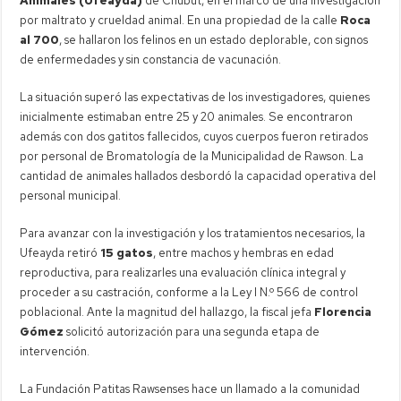
Animales (Ufeayda)
de Chubut, en el marco de una investigación
por maltrato y crueldad animal. En una propiedad de la calle
Roca
al 700
, se hallaron los felinos en un estado deplorable, con signos
de enfermedades y sin constancia de vacunación.
La situación superó las expectativas de los investigadores, quienes
inicialmente estimaban entre 25 y 20 animales. Se encontraron
además con dos gatitos fallecidos, cuyos cuerpos fueron retirados
por personal de Bromatología de la Municipalidad de Rawson. La
cantidad de animales hallados desbordó la capacidad operativa del
personal municipal.
Para avanzar con la investigación y los tratamientos necesarios, la
Ufeayda retiró
15 gatos
, entre machos y hembras en edad
reproductiva, para realizarles una evaluación clínica integral y
proceder a su castración, conforme a la Ley I N.º 566 de control
poblacional. Ante la magnitud del hallazgo, la fiscal jefa
Florencia
Gómez
solicitó autorización para una segunda etapa de
intervención.
La Fundación Patitas Rawsenses hace un llamado a la comunidad