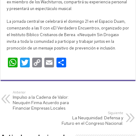
ex miembro de los Wachiturros, compartirá su experiencia personal
y presentará un espectáculo musical.
La jornada central se celebrará el domingo 21 en el Espacio Duam,
comenzando a las 11 con «El Verdadero Encuentro», organizado por
el Instituto Bíblico Cristianos de Berea. «Neuquén Sin Drogas»
invita a toda la comunidad a participar y trabajar juntos en la
promoción de un mensaje positivo de prevención e inclusión.
W
T
C
E
C
h
wi
o
m
o
at
tt
p
ail
m
s
er
y
p
Anterior
Impulso a la Cadena de Valor:
A
Li
ar
Neuquén Firma Acuerdo para
p
nk
tir
Financiar Empresas Locales.
Siguiente
p
La Neuquinidad: Defensa y
Futuro en el Congreso Nacional.