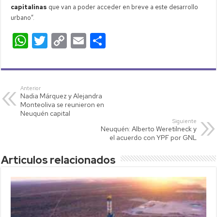
capitalinas
que van a poder acceder en breve a este desarrollo
urbano”.
W
T
C
E
C
h
wi
o
m
o
at
tt
p
ail
m
s
er
y
p
Anterior
Nadia Márquez y Alejandra
A
Li
ar
Monteoliva se reunieron en
p
nk
tir
Neuquén capital
Siguiente
p
Neuquén: Alberto Weretilneck y
el acuerdo con YPF por GNL
Articulos relacionados