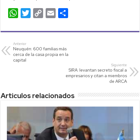
W
T
C
E
C
h
wi
o
m
o
at
tt
p
ail
m
s
er
y
p
Anterior
Neuquén: 600 familias más
A
Li
ar
cerca de la casa propia en la
p
nk
tir
capital
Siguiente
p
SIRA: levantan secreto fiscal a
empresarios y citan a miembros
de ARCA
Articulos relacionados