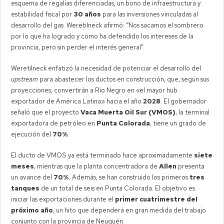
esquema de regalías diferenciadas, un bono de infraestructura y
estabilidad fiscal por
30 años
para las inversiones vinculadas al
desarrollo del gas. Weretilneck afirmó: “Nos sacamos el sombrero
por lo que ha logrado y cómo ha defendido los intereses de la
provincia, pero sin perder el interés general”.
Weretilneck enfatizó la necesidad de potenciar el desarrollo del
upstream
para abastecer los ductos en construcción, que, según sus
proyecciones, convertirán a Río Negro en «el mayor hub
exportador de América Latina» hacia el año
2028
. El gobernador
señaló que el proyecto
Vaca Muerta Oil Sur (VMOS)
, la terminal
exportadora de petróleo en
Punta Colorada
, tiene un grado de
ejecución del
70%
.
El ducto de VMOS ya está terminado hace aproximadamente
siete
meses
, mientras que la planta concentradora de
Allen
presenta
un avance del
70%
. Además, se han construido los primeros
tres
tanques
de un total de seis en Punta Colorada. El objetivo es
iniciar las exportaciones durante el
primer cuatrimestre del
próximo año
, un hito que dependerá en gran medida del trabajo
conjunto con la provincia de Neuquén.