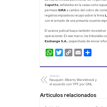
Caputto
, señalados en la causa como supu
permisos
SIRA
a cambio del cobro de comisi
registros impositivos recayó sobre la firma
L
con el armado de una presunta «cuenta espej
El avance judicial busca también reconstruir e
operaciones. En ese marco, los tribunales c
Exchange S.A.
, sospechada de enviar infor
W
T
C
E
C
h
wi
o
m
o
at
tt
p
ail
m
s
er
y
p
Anterior
Neuquén: Alberto Weretilneck y
A
Li
ar
el acuerdo con YPF por GNL
p
nk
tir
Articulos relacionados
p