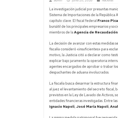
admin
junio 20, 2026
Nacional
La investigación judicial por presuntas mani
Sistema de Importaciones de la República 
capítulo clave. El fiscal federal
Franco Pica
bursátil de los principales empresarios y so
miembros de la
Agencia de Recaudación
La decisión de avanzar con estas medidas s
fiscalía consideró «insuficientes» para esc
motivo, la Justicia citó a declarar como test
explicar bajo juramento la operatoria intern
agentes encargados de aprobar o trabar los
despachantes de aduana involucrados.
La fiscalía busca desarmar la estructura fina
al juez el levantamiento del secreto fiscal, b
previstos en la Ley de Lavado de Activos, sob
entidades financieras investigadas. Entre l
Ignacio Napoli
,
José María Napoli
,
Anah
La misma medida patrimonial fue requerida