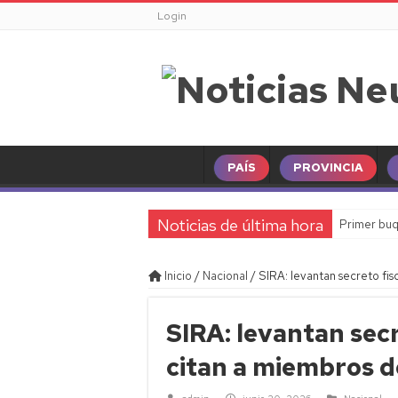
Login
PAÍS
PROVINCIA
Noticias de última hora
Primer buq
Inicio
/
Nacional
/
SIRA: levantan secreto fi
SIRA: levantan secr
citan a miembros 