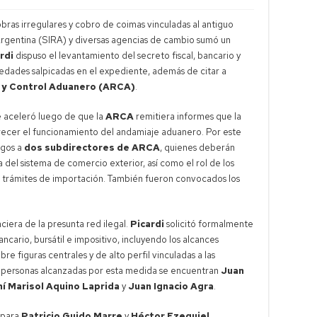
obras irregulares y cobro de coimas vinculadas al antiguo
Argentina (SIRA)
y diversas agencias de cambio sumó un
rdi
dispuso el levantamiento del secreto fiscal, bancario y
ciedades salpicadas en el expediente, además de citar a
 y Control Aduanero (ARCA)
.
e aceleró luego de que la
ARCA
remitiera informes que la
larecer el funcionamiento del andamiaje aduanero. Por este
igos a
dos subdirectores de ARCA
, quienes deberán
a del sistema de comercio exterior, así como el rol de los
 trámites de importación. También fueron convocados los
nciera de la presunta red ilegal.
Picardi
solicitó formalmente
ancario, bursátil e impositivo, incluyendo los alcances
re figuras centrales y de alto perfil vinculadas a las
as personas alcanzadas por esta medida se encuentran
Juan
í Marisol Aquino Laprida
y
Juan Ignacio Agra
.
 para
Patricio Guido Marre
y
Héctor Ezequiel