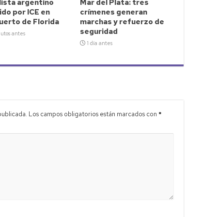
ista argentino
Mar del Plata: tres
do por ICE en
crímenes generan
uerto de Florida
marchas y refuerzo de
seguridad
utos antes
1 día antes
publicada.
Los campos obligatorios están marcados con
*