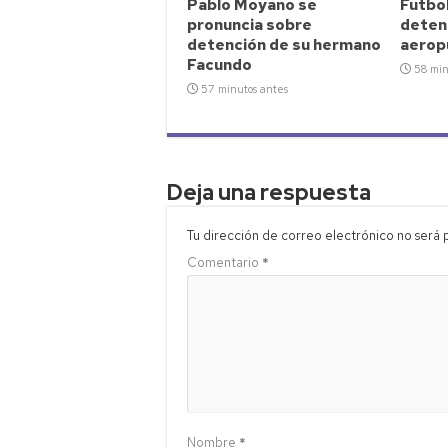
Pablo Moyano se
Futbol
pronuncia sobre
deteni
detención de su hermano
aerop
Facundo
58 min
57 minutos antes
Deja una respuesta
Tu dirección de correo electrónico no será 
Comentario
*
Nombre
*