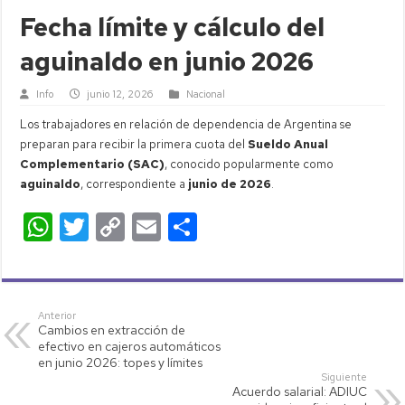
Fecha límite y cálculo del
aguinaldo en junio 2026
Info
junio 12, 2026
Nacional
Los trabajadores en relación de dependencia de Argentina se
preparan para recibir la primera cuota del
Sueldo Anual
Complementario (SAC)
, conocido popularmente como
aguinaldo
, correspondiente a
junio de 2026
.
W
T
C
E
C
h
wi
o
m
o
at
tt
p
ail
m
s
er
y
p
Anterior
Cambios en extracción de
A
Li
ar
efectivo en cajeros automáticos
p
nk
tir
en junio 2026: topes y límites
Siguiente
p
Acuerdo salarial: ADIUC