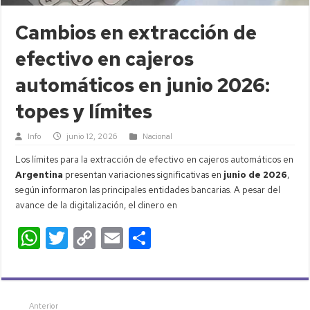
Cambios en extracción de
efectivo en cajeros
automáticos en junio 2026:
topes y límites
Info
junio 12, 2026
Nacional
Los límites para la extracción de efectivo en cajeros automáticos en
Argentina
presentan variaciones significativas en
junio de 2026
,
según informaron las principales entidades bancarias. A pesar del
avance de la digitalización, el dinero en
W
T
C
E
C
h
wi
o
m
o
at
tt
p
ail
m
s
er
y
p
Anterior