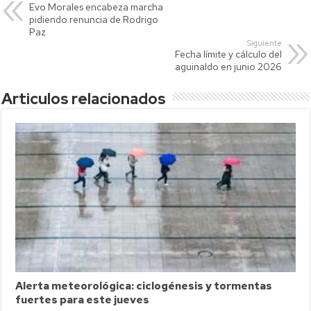
Evo Morales encabeza marcha
A
Li
ar
pidiendo renuncia de Rodrigo
p
nk
tir
Paz
Siguiente
p
Fecha límite y cálculo del
aguinaldo en junio 2026
Articulos relacionados
Alerta meteorológica: ciclogénesis y tormentas
fuertes para este jueves