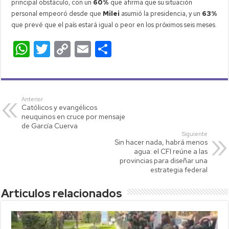
principal obstáculo, con un
60%
que afirma que su situación
personal empeoró desde que
Milei
asumió la presidencia, y un
63%
que prevé que el país estará igual o peor en los próximos seis meses.
W
T
C
E
C
h
wi
o
m
o
at
tt
p
ail
m
s
er
y
p
Anterior
Católicos y evangélicos
A
Li
ar
neuquinos en cruce por mensaje
p
nk
tir
de García Cuerva
Siguiente
p
Sin hacer nada, habrá menos
agua: el CFI reúne a las
provincias para diseñar una
estrategia federal
Articulos relacionados