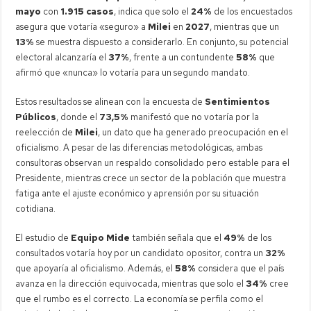
mayo
con
1.915 casos
, indica que solo el
24%
de los encuestados
asegura que votaría «seguro» a
Milei
en
2027
, mientras que un
13%
se muestra dispuesto a considerarlo. En conjunto, su potencial
electoral alcanzaría el
37%
, frente a un contundente
58%
que
afirmó que «nunca» lo votaría para un segundo mandato.
Estos resultados se alinean con la encuesta de
Sentimientos
Públicos
, donde el
73,5%
manifestó que no votaría por la
reelección de
Milei
, un dato que ha generado preocupación en el
oficialismo. A pesar de las diferencias metodológicas, ambas
consultoras observan un respaldo consolidado pero estable para el
Presidente, mientras crece un sector de la población que muestra
fatiga ante el ajuste económico y aprensión por su situación
cotidiana.
El estudio de
Equipo Mide
también señala que el
49%
de los
consultados votaría hoy por un candidato opositor, contra un
32%
que apoyaría al oficialismo. Además, el
58%
considera que el país
avanza en la dirección equivocada, mientras que solo el
34%
cree
que el rumbo es el correcto. La economía se perfila como el