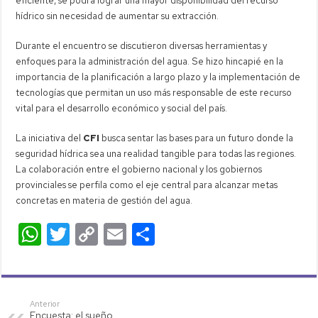
eficiente, se podrá lograr una mayor disponibilidad del recurso
hídrico sin necesidad de aumentar su extracción.
Durante el encuentro se discutieron diversas herramientas y
enfoques para la administración del agua. Se hizo hincapié en la
importancia de la planificación a largo plazo y la implementación de
tecnologías que permitan un uso más responsable de este recurso
vital para el desarrollo económico y social del país.
La iniciativa del
CFI
busca sentar las bases para un futuro donde la
seguridad hídrica sea una realidad tangible para todas las regiones.
La colaboración entre el gobierno nacional y los gobiernos
provinciales se perfila como el eje central para alcanzar metas
concretas en materia de gestión del agua.
W
T
C
E
C
h
wi
o
m
o
at
tt
p
ail
m
s
er
y
p
Anterior
Encuesta: el sueño