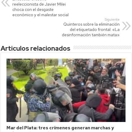
A
Li
ar
reeleccionista de Javier Milei
p
nk
tir
choca con el desgaste
económico y el malestar social
p
Siguiente
Quinteros sobre la eliminación
del etiquetado frontal: «La
desinformación también mata»
Articulos relacionados
Mar del Plata: tres crímenes generan marchas y