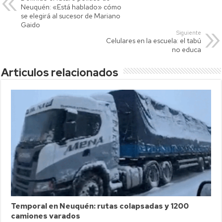
A
Li
ar
Neuquén: «Está hablado» cómo
p
nk
tir
se elegirá al sucesor de Mariano
Gaido
p
Siguiente
Celulares en la escuela: el tabú
no educa
Articulos relacionados
Temporal en Neuquén: rutas colapsadas y 1200
camiones varados