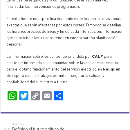
garantizar la seguridad y la continuidad del servicio una vez
finalizadas las intervenciones programadas.
El texto fuente no especifica los nombres de los barrios o las zonas
exactas que serán afectadas por estos cortes. Tampoco se detallan
los horarios precisos de inicio y fin de cada interrupción, información
que se solicita a los usuarios tener en cuenta para su planificación
personal.
La información sobre los cortes fue difundida por
CALF
para
mantener informada a la comunidad sobre las acciones necesarias
para el óptimo funcionamiento del servicio eléctrico en
Neuquén
.
Se espera que los trabajos permitan asegurar la calidad y
confiabilidad del suministro a futuro.
W
T
C
E
C
h
wi
o
m
o
at
tt
p
ail
m
s
er
y
p
Anterior
Definido el futuro político de