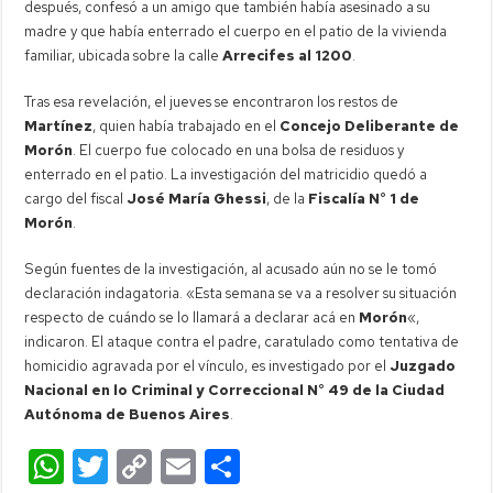
después, confesó a un amigo que también había asesinado a su
madre y que había enterrado el cuerpo en el patio de la vivienda
familiar, ubicada sobre la calle
Arrecifes al 1200
.
Tras esa revelación, el jueves se encontraron los restos de
Martínez
, quien había trabajado en el
Concejo Deliberante de
Morón
. El cuerpo fue colocado en una bolsa de residuos y
enterrado en el patio. La investigación del matricidio quedó a
cargo del fiscal
José María Ghessi
, de la
Fiscalía N° 1 de
Morón
.
Según fuentes de la investigación, al acusado aún no se le tomó
declaración indagatoria. «Esta semana se va a resolver su situación
respecto de cuándo se lo llamará a declarar acá en
Morón
«,
indicaron. El ataque contra el padre, caratulado como tentativa de
homicidio agravada por el vínculo, es investigado por el
Juzgado
Nacional en lo Criminal y Correccional N° 49 de la Ciudad
Autónoma de Buenos Aires
.
W
T
C
E
C