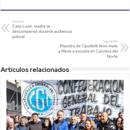
h
wi
o
m
o
at
tt
p
ail
m
s
er
y
p
Anterior
Caso Loan: madre se
A
Li
ar
descompensó durante audiencia
p
nk
tir
judicial
Siguiente
p
Maestra de Cipolletti llevó mate
y Messi a escuela en Carolina del
Norte
Articulos relacionados