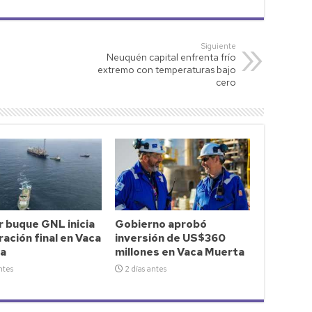
Siguiente
Neuquén capital enfrenta frío
extremo con temperaturas bajo
cero
 buque GNL inicia
Gobierno aprobó
ación final en Vaca
inversión de US$360
a
millones en Vaca Muerta
ntes
2 días antes