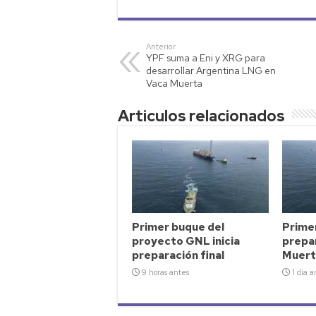
at
tt
p
ail
m
s
er
y
p
Anterior
YPF suma a Eni y XRG para
A
Li
ar
desarrollar Argentina LNG en
p
nk
tir
Vaca Muerta
p
Articulos relacionados
Primer buque del
Primer
proyecto GNL inicia
prepar
preparación final
Muert
9 horas antes
1 día a