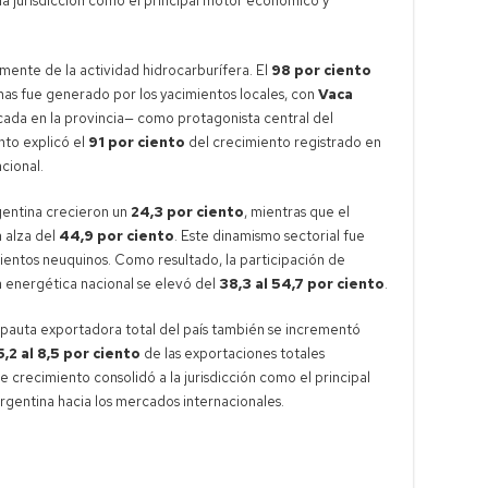
la jurisdicción como el principal motor económico y
mente de la actividad hidrocarburífera. El
98 por ciento
nas fue generado por los yacimientos locales, con
Vaca
ada en la provincia— como protagonista central del
to explicó el
91 por ciento
del crecimiento registrado en
cional.
rgentina crecieron un
24,3 por ciento
, mientras que el
n alza del
44,9 por ciento
. Este dinamismo sectorial fue
ientos neuquinos. Como resultado, la participación de
 energética nacional se elevó del
38,3 al 54,7 por ciento
.
a pauta exportadora total del país también se incrementó
5,2 al 8,5 por ciento
de las exportaciones totales
e crecimiento consolidó a la jurisdicción como el principal
gentina hacia los mercados internacionales.