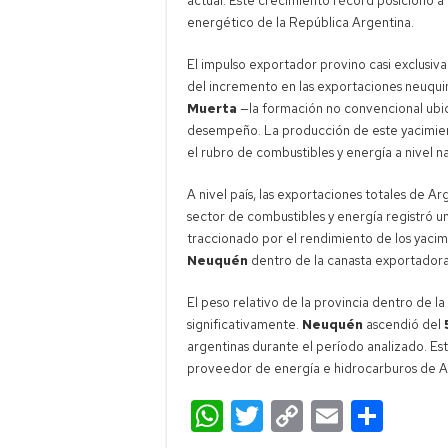
actual. Este crecimiento récord posicionó a 
energético de la República Argentina.
El impulso exportador provino casi exclusiva
del incremento en las exportaciones neuqui
Muerta
—la formación no convencional ubic
desempeño. La producción de este yacimien
el rubro de combustibles y energía a nivel na
A nivel país, las exportaciones totales de A
sector de combustibles y energía registró u
traccionado por el rendimiento de los yacim
Neuquén
dentro de la canasta exportadora
El peso relativo de la provincia dentro de l
significativamente.
Neuquén
ascendió del
argentinas durante el período analizado. Est
proveedor de energía e hidrocarburos de Ar
W
T
C
E
C
h
wi
o
m
o