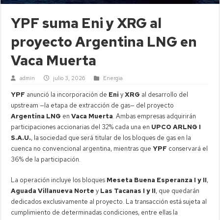
YPF suma Eni y XRG al
proyecto Argentina LNG en
Vaca Muerta
admin
julio 3, 2026
Energia
YPF
anunció la incorporación de
Eni
y
XRG
al desarrollo del
upstream —la etapa de extracción de gas— del proyecto
Argentina LNG
en
Vaca Muerta
. Ambas empresas adquirirán
participaciones accionarias del 32% cada una en
UPCO ARLNG I
S.A.U.
, la sociedad que será titular de los bloques de gas en la
cuenca no convencional argentina, mientras que
YPF
conservará el
36% de la participación.
La operación incluye los bloques
Meseta Buena Esperanza I y II
,
Aguada Villanueva Norte
y
Las Tacanas I y II
, que quedarán
dedicados exclusivamente al proyecto. La transacción está sujeta al
cumplimiento de determinadas condiciones, entre ellas la