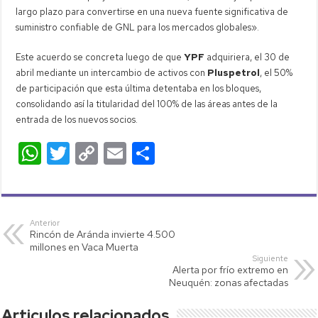
largo plazo para convertirse en una nueva fuente significativa de
suministro confiable de GNL para los mercados globales».
Este acuerdo se concreta luego de que
YPF
adquiriera, el 30 de
abril mediante un intercambio de activos con
Pluspetrol
, el 50%
de participación que esta última detentaba en los bloques,
consolidando así la titularidad del 100% de las áreas antes de la
entrada de los nuevos socios.
W
T
C
E
C
h
wi
o
m
o
at
tt
p
ail
m
s
er
y
p
Anterior
Rincón de Aránda invierte 4.500
A
Li
ar
millones en Vaca Muerta
p
nk
tir
Siguiente
Alerta por frío extremo en
p
Neuquén: zonas afectadas
Articulos relacionados