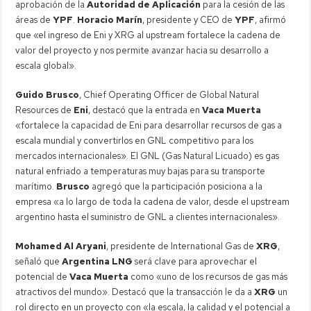
aprobación de la
Autoridad de Aplicación
para la cesión de las
áreas de
YPF
.
Horacio Marín
, presidente y CEO de
YPF
, afirmó
que «el ingreso de Eni y XRG al upstream fortalece la cadena de
valor del proyecto y nos permite avanzar hacia su desarrollo a
escala global».
Guido Brusco
, Chief Operating Officer de Global Natural
Resources de
Eni
, destacó que la entrada en
Vaca Muerta
«fortalece la capacidad de Eni para desarrollar recursos de gas a
escala mundial y convertirlos en GNL competitivo para los
mercados internacionales». El GNL (Gas Natural Licuado) es gas
natural enfriado a temperaturas muy bajas para su transporte
marítimo.
Brusco
agregó que la participación posiciona a la
empresa «a lo largo de toda la cadena de valor, desde el upstream
argentino hasta el suministro de GNL a clientes internacionales».
Mohamed Al Aryani
, presidente de International Gas de
XRG
,
señaló que
Argentina LNG
será clave para aprovechar el
potencial de
Vaca Muerta
como «uno de los recursos de gas más
atractivos del mundo». Destacó que la transacción le da a
XRG
un
rol directo en un proyecto con «la escala, la calidad y el potencial a