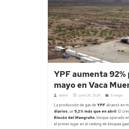
YPF aumenta 92% p
mayo en Vaca Mue
admin
junio 26, 2026
Energia
La producción de gas de
YPF
alcanzó en m
diarios
, un
9,2% más que en abril
. El cr
Rincón del Mangrullo
, bloque operado en
el primer lugar en el ranking de bloques ga