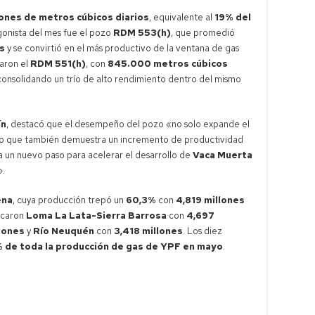
lones de metros cúbicos diarios
, equivalente al
19% del
agonista del mes fue el pozo
RDM 553(h)
, que promedió
os
y se convirtió en el más productivo de la ventana de gas
aron el
RDM 551(h)
, con
845.000 metros cúbicos
 consolidando un trío de alto rendimiento dentro del mismo
ín
, destacó que el desempeño del pozo «no solo expande el
 sino que también demuestra un incremento de productividad
ta un nuevo paso para acelerar el desarrollo de
Vaca Muerta
».
ena
, cuya producción trepó un
60,3%
con
4,819 millones
bicaron
Loma La Lata-Sierra Barrosa
con
4,697
lones
y
Río Neuquén
con
3,418 millones
. Los diez
 de toda la producción de gas de YPF en mayo
.