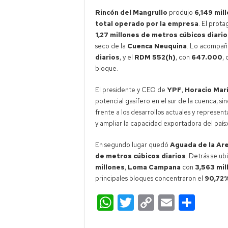
Rincón del Mangrullo
produjo
6,149 mil
total operado por la empresa
. El prot
1,27 millones de metros cúbicos diari
seco de la
Cuenca Neuquina
. Lo acompañ
diarios
, y el
RDM 552(h)
, con
647.000
,
bloque.
El presidente y CEO de
YPF
,
Horacio Mar
potencial gasífero en el sur de la cuenca,
frente a los desarrollos actuales y represen
y ampliar la capacidad exportadora del país
En segundo lugar quedó
Aguada de la Ar
de metros cúbicos diarios
. Detrás se u
millones
,
Loma Campana
con
3,563 mil
principales bloques concentraron el
90,72%
W
T
C
E
C
h
wi
o
m
o