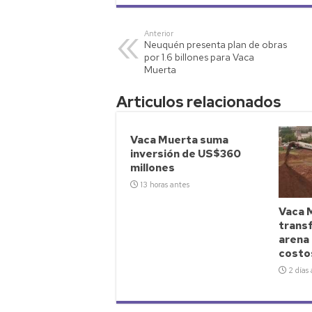
at
tt
p
ail
m
s
er
y
p
Anterior
Neuquén presenta plan de obras
A
Li
ar
por 1.6 billones para Vaca
p
nk
tir
Muerta
p
Articulos relacionados
Vaca Muerta suma
inversión de US$360
millones
13 horas antes
Vaca 
transf
arena 
costo
2 días