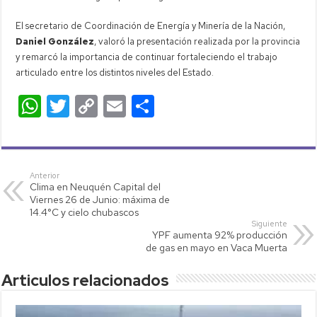
El secretario de Coordinación de Energía y Minería de la Nación,
Daniel González
, valoró la presentación realizada por la provincia
y remarcó la importancia de continuar fortaleciendo el trabajo
articulado entre los distintos niveles del Estado.
W
T
C
E
C
h
wi
o
m
o
at
tt
p
ail
m
s
er
y
p
Anterior
Clima en Neuquén Capital del
A
Li
ar
Viernes 26 de Junio: máxima de
p
nk
tir
14.4°C y cielo chubascos
Siguiente
p
YPF aumenta 92% producción
de gas en mayo en Vaca Muerta
Articulos relacionados