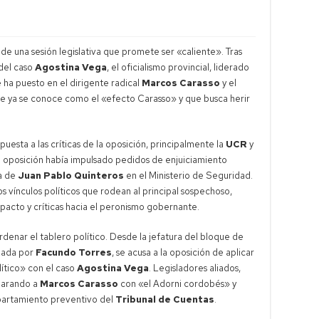
 de una sesión legislativa que promete ser «caliente». Tras
 del caso
Agostina Vega
, el oficialismo provincial, liderado
e ha puesto en el dirigente radical
Marcos Carasso
y el
ue ya se conoce como el «efecto Carasso» y que busca herir
uesta a las críticas de la oposición, principalmente la
UCR
y
a oposición había impulsado pedidos de enjuiciamiento
ia de
Juan Pablo Quinteros
en el Ministerio de Seguridad.
os vínculos políticos que rodean al principal sospechoso,
pacto y críticas hacia el peronismo gobernante.
rdenar el tablero político. Desde la jefatura del bloque de
zada por
Facundo Torres
, se acusa a la oposición de aplicar
ítico» con el caso
Agostina Vega
. Legisladores aliados,
mparando a
Marcos Carasso
con «el Adorni cordobés» y
apartamiento preventivo del
Tribunal de Cuentas
.