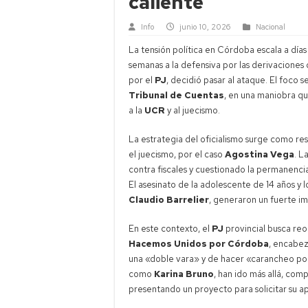
caliente
Info
junio 10, 2026
Nacional
La tensión política en Córdoba escala a días
semanas a la defensiva por las derivaciones
por el
PJ
, decidió pasar al ataque. El foco s
Tribunal de Cuentas
, en una maniobra q
a la
UCR
y al juecismo.
La estrategia del oficialismo surge como resp
el juecismo, por el caso
Agostina Vega
. L
contra fiscales y cuestionado la permanenc
El asesinato de la adolescente de 14 años y l
Claudio Barrelier
, generaron un fuerte im
En este contexto, el
PJ
provincial busca reo
Hacemos Unidos por Córdoba
, encabe
una «doble vara» y de hacer «carancheo pol
como
Karina Bruno
, han ido más allá, co
presentando un proyecto para solicitar su 