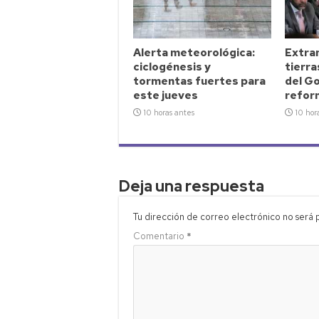
Alerta meteorológica:
Extran
ciclogénesis y
tierra
tormentas fuertes para
del G
este jueves
reform
10 horas antes
10 hor
Deja una respuesta
Tu dirección de correo electrónico no será 
Comentario
*