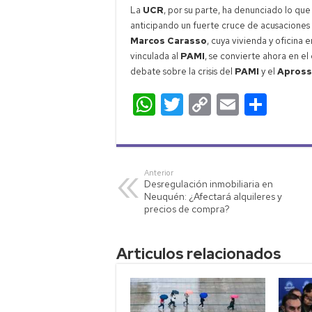
La
UCR
, por su parte, ha denunciado lo que
anticipando un fuerte cruce de acusaciones e
Marcos Carasso
, cuya vivienda y oficina e
vinculada al
PAMI
, se convierte ahora en 
debate sobre la crisis del
PAMI
y el
Apross
W
T
C
E
C
h
wi
o
m
o
at
tt
p
ail
m
s
er
y
p
Anterior
Desregulación inmobiliaria en
A
Li
ar
Neuquén: ¿Afectará alquileres y
p
nk
tir
precios de compra?
p
Articulos relacionados