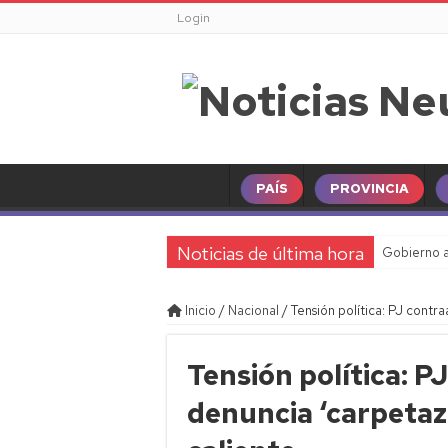
Login
PAÍS
PROVINCIA
Noticias de última hora
Gobierno a
Inicio
/
Nacional
/
Tensión política: PJ contr
Tensión política: P
denuncia ‘carpetazo