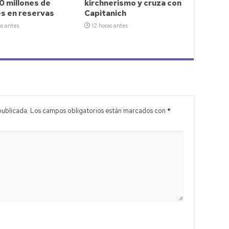
0 millones de
kirchnerismo y cruza con
es en reservas
Capitanich
as antes
12 horas antes
publicada.
Los campos obligatorios están marcados con
*