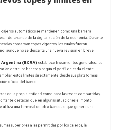
en cajeros automáticos se mantienen como una barrera
pesar del avance de la digitalización de la economía. Durante
ancarias conservan topes vigentes, los cuales fueron
año, aunque no se descarta una nueva revisión en breve.
a Argentina (BCRA)
establece lineamientos generales, los
varían entre los bancos y según el perfil de cada cliente.
ampliar estos límites directamente desde sus plataformas
ción oficial del banco.
jeros de la propia entidad como para las redes compartidas,
portante destacar que en algunas situaciones el monto
e utiliza una terminal de otro banco, lo que genera una
sumas superiores a las permitidas por los cajeros, la