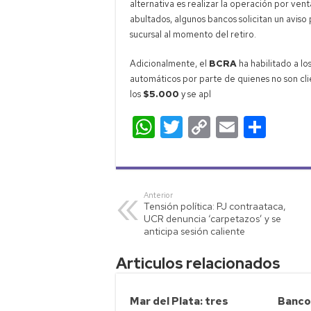
alternativa es realizar la operación por vent
abultados, algunos bancos solicitan un aviso 
sucursal al momento del retiro.
Adicionalmente, el
BCRA
ha habilitado a lo
automáticos por parte de quienes no son clie
los
$5.000
y se apl
W
T
C
E
C
h
wi
o
m
o
at
tt
p
ail
m
s
er
y
p
Anterior
Tensión política: PJ contraataca,
A
Li
ar
UCR denuncia ‘carpetazos’ y se
p
nk
tir
anticipa sesión caliente
p
Articulos relacionados
Mar del Plata: tres
Banco