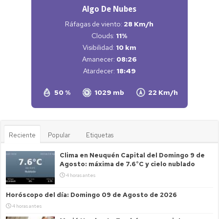
Algo De Nubes
Ráfagas de viento:
28 Km/h
Clouds:
11%
Visibilidad:
10 km
Amanecer:
08:26
Atardecer:
18:49
50 %
1029 mb
22 Km/h
Reciente
Popular
Etiquetas
Clima en Neuquén Capital del Domingo 9 de
Agosto: máxima de 7.6°C y cielo nublado
4 horas antes
Horóscopo del día: Domingo 09 de Agosto de 2026
4 horas antes