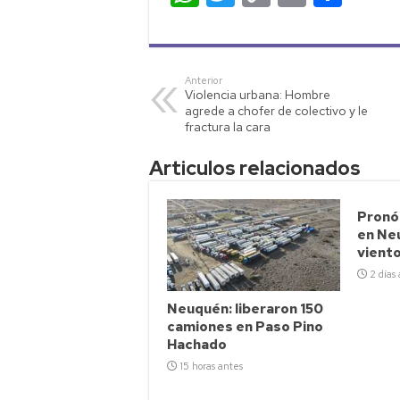
h
wi
o
m
o
at
tt
p
ail
m
s
er
y
p
Anterior
Violencia urbana: Hombre
A
Li
ar
agrede a chofer de colectivo y le
p
nk
tir
fractura la cara
p
Articulos relacionados
Pronó
en Neu
vient
2 días
Neuquén: liberaron 150
camiones en Paso Pino
Hachado
15 horas antes