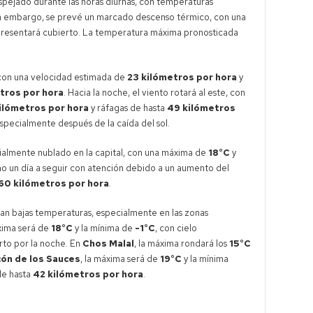
espejado durante las horas diurnas, con temperaturas
sin embargo, se prevé un marcado descenso térmico, con una
 presentará cubierto. La temperatura máxima pronosticada
, con una velocidad estimada de
23 kilómetros por hora
y
tros por hora
. Hacia la noche, el viento rotará al este, con
ilómetros por hora
y ráfagas de hasta
49 kilómetros
especialmente después de la caída del sol.
rcialmente nublado en la capital, con una máxima de
18°C
y
mo un día a seguir con atención debido a un aumento del
60 kilómetros por hora
.
eran bajas temperaturas, especialmente en las zonas
áxima será de
18°C
y la mínima de
-1°C
, con cielo
rto por la noche. En
Chos Malal
, la máxima rondará los
15°C
cón de los Sauces
, la máxima será de
19°C
y la mínima
de hasta
42 kilómetros por hora
.