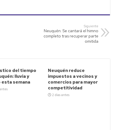
Siguiente
Neuquén: Se cantará el himno
completo tras recuperar parte
omitida
stico del tiempo
Neuquén reduce
quén: lluvia y
impuestos a vecinos y
o esta semana
comercios para mayor
competitividad
 antes
2 días antes