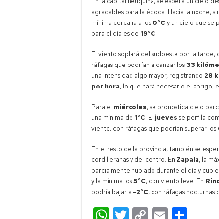
En la capital neuquina, se espera un cielo d
agradables para la época. Hacia la noche, 
mínima cercana a los
0°C
y un cielo que se
para el día es de
19°C
.
El viento soplará del sudoeste por la tarde
ráfagas que podrían alcanzar los
33 kilóme
una intensidad algo mayor, registrando
28 k
por hora
, lo que hará necesario el abrigo, 
Para el
miércoles
, se pronostica cielo pa
una mínima de
1°C
. El
jueves
se perfila co
viento, con ráfagas que podrían superar los
En el resto de la provincia, también se esp
cordilleranas y del centro. En
Zapala
, la m
parcialmente nublado durante el día y cubie
y la mínima los
5°C
, con viento leve. En
Rin
podría bajar a
-2°C
, con ráfagas nocturnas 
W
T
C
E
C