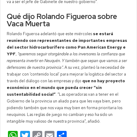
va a ser el jefe de Gabinete de nuestro gobierno”.
Qué dijo Rolando Figueroa sobre
Vaca Muerta
Rolando Figueroa adelantó que este miércoles
se estará
reuniendo con representantes de importantes empresas
del sector hidrocarburífero como Pan American Energy e
YPF
,
“queremos seguir otorgándole a los inversores la confianza que
representa invertir en Neuquén. Y también que sepan que vamos a ser
defensores de nuestra provincia”.
A su vez, planteó la necesidad de
trabajar con ‘contenido local’ para mejorar la logística del sector a
través del diálogo con las empresas y dijo
que no hay proyecto
económico en el mundo que pueda crecer “sin
sustentabilidad social”
. “Las operadoras van a tener en el
Gobierno de la provincia un aliado para que les vaya bien, pero
pidiendo también que nos vaya muy bien en forma prioritaria los
neuquinos. Las reglas de juego no cambian y eso ha sido un
intangible muy valioso de nuestra provincia”, añadió.
W
T
C
E
C