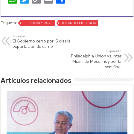
h
wi
o
m
o
at
tt
p
ail
m
Etiquetas
s
ELECCIONES 2023
er
y
ROLANDO FIGUEROA
p
A
Li
ar
Anterior
El Gobierno cerró por 15 días la
p
nk
tir
exportación de carne
Siguiente
p
Philadelphia Union vs. Inter
Miami de Messi, hoy por la
semifinal
Articulos relacionados