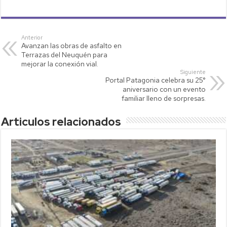
h
wi
o
m
o
at
tt
p
ail
m
s
er
y
p
Anterior
Avanzan las obras de asfalto en
A
Li
ar
Terrazas del Neuquén para
p
nk
tir
mejorar la conexión vial.
Siguiente
p
Portal Patagonia celebra su 25°
aniversario con un evento
familiar lleno de sorpresas.
Articulos relacionados