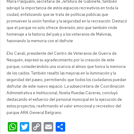
María Pasqualini, secretaria de Jefatura de Gabinete, también
subrayó la importancia de estos espacios recreativos en toda la
ciudad, enfatizando que se trata de políticas públicas que
promueven la unión familiar y la seguridad en la recreación. Destacó
que el parque no solo ofrece diversión, sino que también rinde
homenaje a la historia del país y a los veteranos de Malvinas,
fusionando la memoria con el disfrute.
Elio Canali, presidente del Centro de Veteranos de Guerra de
Neuquén, expresó su agradecimiento por la creación de este
parque, considerándolo una «caricia al alma» que honra la memoria
de los caídos. También resaltó las mejoras en la iluminación y la
seguridad del paseo, permitiendo que todos los ciudadanos puedan
disfrutar de este nuevo espacio. La subsecretaria de Coordinación
Administrativa e Institucional, Noelia Ruedas Cáceres, concluyó
destacando el esfuerzo del personal municipal en la ejecución de
estos proyectos, reafirmando el valor emocional y recreativo del
parque ARA General Belgrano.
W
T
C
E
C