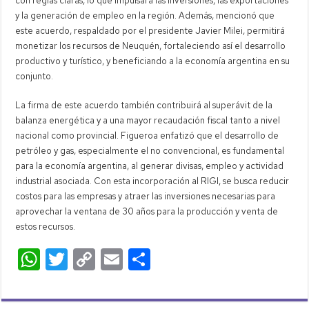
con reglas claras, lo que impulsará las inversiones, las exportaciones
y la generación de empleo en la región. Además, mencionó que
este acuerdo, respaldado por el presidente Javier Milei, permitirá
monetizar los recursos de Neuquén, fortaleciendo así el desarrollo
productivo y turístico, y beneficiando a la economía argentina en su
conjunto.
La firma de este acuerdo también contribuirá al superávit de la
balanza energética y a una mayor recaudación fiscal tanto a nivel
nacional como provincial. Figueroa enfatizó que el desarrollo de
petróleo y gas, especialmente el no convencional, es fundamental
para la economía argentina, al generar divisas, empleo y actividad
industrial asociada. Con esta incorporación al RIGI, se busca reducir
costos para las empresas y atraer las inversiones necesarias para
aprovechar la ventana de 30 años para la producción y venta de
estos recursos.
W
T
C
E
C
h
wi
o
m
o
at
tt
p
ail
m