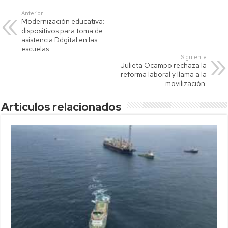
s
er
y
p
Anterior
Modernización educativa:
A
Li
ar
dispositivos para toma de
p
nk
tir
asistencia Ddgital en las
escuelas.
p
Siguiente
Julieta Ocampo rechaza la
reforma laboral y llama a la
movilización.
Articulos relacionados