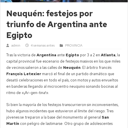
Neuquén: festejos por
triunfo de Argentina ante
Egipto
admin
4 semanas antes
PROVINCIA
Tras la victoria de
Argentina
ante
Egipto
por 3 a 2 en
Atlanta
, la
capital provincial fue escenario de festejos masivos en los que miles
de vecinos salieron a las calles de
Neuquén
. El árbitro francés
François Letexier
marcó el final de un partido dramático que
desató celebraciones en todo el país, con motos y autos envueltos
en banderas llegando al microcentro neuquino sonando bocinas al
ritmo de «¡Ar-gen-tina!».
Si bien la mayoría de los festejos transcurrieron sin inconvenientes,
hubo algunos incidentes que estuvieron al límite del riesgo. Tres
jóvenes se treparon a la base del monumento al general
San
Martín
con peligro de lastimarse. Otro grupo de adolescentes