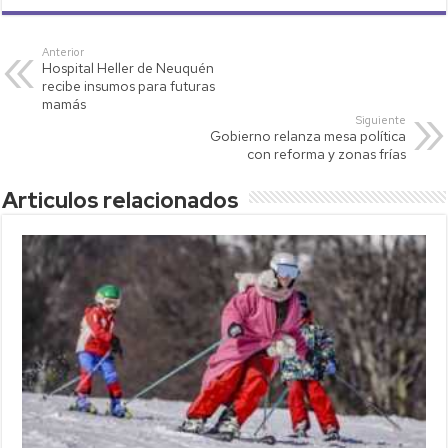
at
tt
p
ail
m
s
er
y
p
Anterior
Hospital Heller de Neuquén
A
Li
ar
recibe insumos para futuras
p
nk
tir
mamás
Siguiente
p
Gobierno relanza mesa política
con reforma y zonas frías
Articulos relacionados