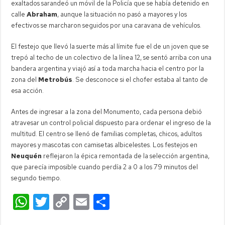
exaltados sarandeó un móvil de la Policía que se había detenido en
calle
Abraham
, aunque la situación no pasó a mayores y los
efectivos se marcharon seguidos por una caravana de vehículos.
El festejo que llevó la suerte más al límite fue el de un joven que se
trepó al techo de un colectivo de la línea 12, se sentó arriba con una
bandera argentina y viajó así a toda marcha hacia el centro por la
zona del
Metrobús
. Se desconoce si el chofer estaba al tanto de
esa acción.
Antes de ingresar a la zona del Monumento, cada persona debió
atravesar un control policial dispuesto para ordenar el ingreso de la
multitud. El centro se llenó de familias completas, chicos, adultos
mayores y mascotas con camisetas albicelestes. Los festejos en
Neuquén
reflejaron la épica remontada de la selección argentina,
que parecía imposible cuando perdía 2 a 0 a los 79 minutos del
segundo tiempo.
W
T
C
E
C
h
wi
o
m
o