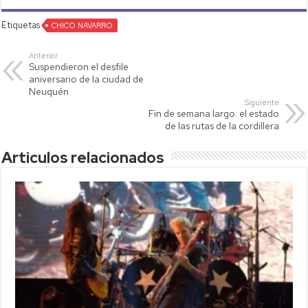
at
tt
p
ail
m
Etiquetas
s
CHICO NAVARRO
er
y
p
A
Li
ar
Anterior
Suspendieron el desfile
p
nk
tir
aniversario de la ciudad de
Neuquén
p
Siguiente
Fin de semana largo: el estado
de las rutas de la cordillera
Articulos relacionados