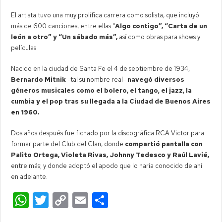
El artista tuvo una muy prolífica carrera como solista, que incluyó
más de 600 canciones, entre ellas “
Algo contigo”, “Carta de un
león a otro” y “Un sábado más”,
así como obras para shows y
películas.
Nacido en la ciudad de Santa Fe el 4 de septiembre de 1934,
Bernardo Mitnik
-tal su nombre real-
navegó diversos
géneros musicales como el bolero, el tango, el jazz, la
cumbia y el pop tras su llegada a la Ciudad de Buenos Aires
en 1960.
Dos años después fue fichado por la discográfica RCA Victor para
formar parte del Club del Clan, donde
compartió pantalla con
Palito Ortega, Violeta Rivas, Johnny Tedesco y Raúl Lavié,
entre más; y donde adoptó el apodo que lo haría conocido de ahí
en adelante.
W
T
C
E
C
h
wi
o
m
o