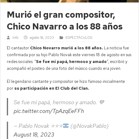
Murió el gran compositor,
Chico Navarro a los 88 años
Info
agosto 18, 2023
ESPECTÁCULOS
El cantautor
Chico Novarro murió a los 88 años.
La noticia fue
confirmada por su hijo Pablo Novak este viernes 18 de agosto en sus
redes sociales. “
Se fue mi papá, hermoso y amado
”, escribió y
acompañó el posteo de una foto del músico cuando era joven.
El legendario cantante y compositor se hizo famoso inicialmente
por
su participación en El Club del Clan.
Se fue mi papá, hermoso y amado. 💙
pic.twitter.com/TpAzqEeFFh
— Pablo Novak
⭐️
⭐️
⭐️
(@NovakPablo)
August 18, 2023