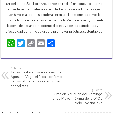
54
del barrio San Lorenzo, donde se realizó un concurso interno
de banderas con materiales reciclados. «La verdad que nos gustó
muchísimo esa idea, las banderas eran tan lindas que les dimos la
posibilidad de exponerlas en el hall de la Municipalidad», comentó
Haspert, destacando el potencial creativo de los estudiantes y la
efectividad de la iniciativa para promover prácticas sustentables.
W
T
C
E
C
h
wi
o
m
o
at
tt
p
ail
m
s
er
y
p
Anterior
Tensa conferencia en el caso de
A
Li
ar
Agostina Vega: el fiscal confirmó
p
nk
tir
datos del crimen y se cruzó con
periodistas
p
Siguiente
Clima en Neuquén del Domingo
31 de Mayo: máxima de 15.0°C y
cielo llovizna leve