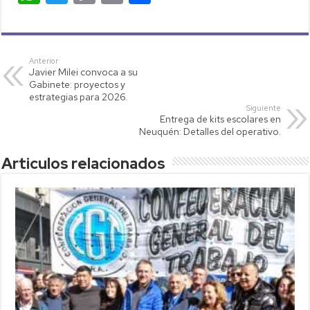
h
wi
o
m
o
at
tt
p
ail
m
s
er
y
p
Anterior
Javier Milei convoca a su
A
Li
ar
Gabinete: proyectos y
p
nk
tir
estrategias para 2026.
Siguiente
p
Entrega de kits escolares en
Neuquén: Detalles del operativo.
Articulos relacionados