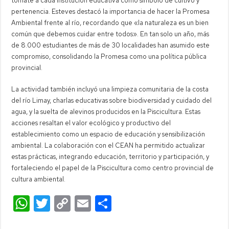
tomate a cada institución educativa como símbolo de cultivo y
pertenencia. Esteves destacó la importancia de hacer la Promesa
Ambiental frente al río, recordando que «la naturaleza es un bien
común que debemos cuidar entre todos». En tan solo un año, más
de 8.000 estudiantes de más de 30 localidades han asumido este
compromiso, consolidando la Promesa como una política pública
provincial.
La actividad también incluyó una limpieza comunitaria de la costa
del río Limay, charlas educativas sobre biodiversidad y cuidado del
agua, y la suelta de alevinos producidos en la Piscicultura. Estas
acciones resaltan el valor ecológico y productivo del
establecimiento como un espacio de educación y sensibilización
ambiental. La colaboración con el CEAN ha permitido actualizar
estas prácticas, integrando educación, territorio y participación, y
fortaleciendo el papel de la Piscicultura como centro provincial de
cultura ambiental.
W
T
C
E
C
h
wi
o
m
o