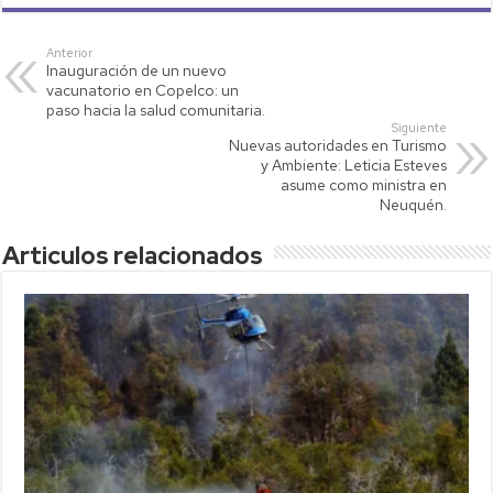
at
tt
p
ail
m
s
er
y
p
Anterior
Inauguración de un nuevo
A
Li
ar
vacunatorio en Copelco: un
p
nk
tir
paso hacia la salud comunitaria.
Siguiente
p
Nuevas autoridades en Turismo
y Ambiente: Leticia Esteves
asume como ministra en
Neuquén.
Articulos relacionados