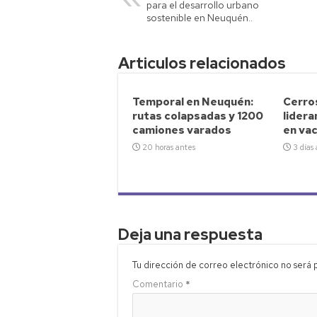
A
Li
ar
para el desarrollo urbano
p
nk
tir
sostenible en Neuquén..
p
Articulos relacionados
Temporal en Neuquén:
Cerro
rutas colapsadas y 1200
lidera
camiones varados
en va
20 horas antes
3 días
Deja una respuesta
Tu dirección de correo electrónico no será 
Comentario
*