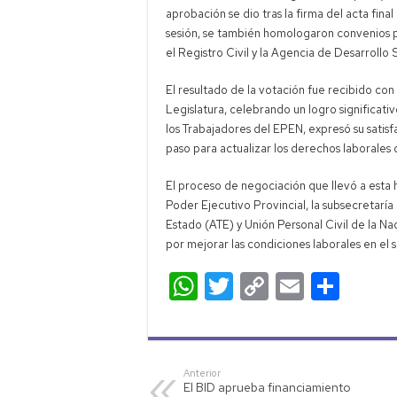
aprobación se dio tras la firma del acta fina
sesión, se también homologaron convenios pa
el Registro Civil y la Agencia de Desarrollo 
El resultado de la votación fue recibido con
Legislatura, celebrando un logro significati
los Trabajadores del EPEN, expresó su satis
paso para actualizar los derechos laborales 
El proceso de negociación que llevó a esta 
Poder Ejecutivo Provincial, la subsecretaría 
Estado (ATE) y Unión Personal Civil de la 
por mejorar las condiciones laborales en el s
W
T
C
E
C
h
wi
o
m
o
at
tt
p
ail
m
s
er
y
p
Anterior
El BID aprueba financiamiento