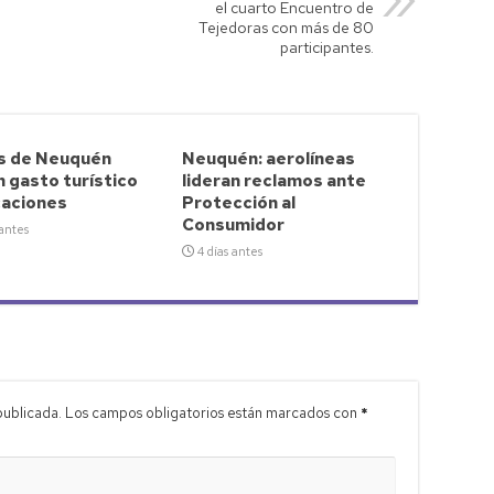
el cuarto Encuentro de
Tejedoras con más de 80
participantes.
s de Neuquén
Neuquén: aerolíneas
n gasto turístico
lideran reclamos ante
caciones
Protección al
Consumidor
 antes
4 días antes
publicada.
Los campos obligatorios están marcados con
*