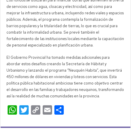
Los fondos se utilizarán para financiar obras que aumenten la oferta
de servicios como agua, cloacas y electricidad, así como para
mejorar la infraestructura urbana, incluyendo redes viales y espacios
públicos. Además, el programa contempla la formalización de
barrios populares y la titularidad de tierras, lo que es crucial para
combatir la informalidad urbana. Se prevé también el
fortalecimiento de las instituciones locales mediante la capacitación
de personal especializado en planificación urbana.
El Gobierno Provincial ha tomado medidas adicionales para
abordar estos desafíos creando la Secretaría de Hábitat y
Urbanismo y lanzando el programa “Neuquén Habita”, que invertirá
450 millones de dólares en viviendas y loteos con servicios. Esta
política pública habitacional ambiciosa tiene como objetivo centrar
el desarrollo en las familias y trabajadores neuquinos, transformando
así la realidad de muchas comunidades en la provincia.
W
T
C
E
C
h
wi
o
m
o
at
tt
p
ail
m