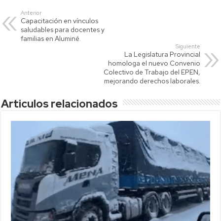
s
er
y
p
Anterior
Capacitación en vínculos
A
Li
ar
saludables para docentes y
p
nk
tir
familias en Aluminé.
Siguiente
p
La Legislatura Provincial
homologa el nuevo Convenio
Colectivo de Trabajo del EPEN,
mejorando derechos laborales.
Articulos relacionados