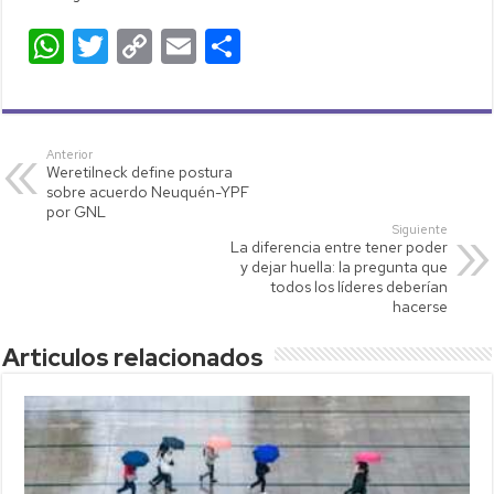
W
T
C
E
C
h
wi
o
m
o
at
tt
p
ail
m
s
er
y
p
Anterior
Weretilneck define postura
A
Li
ar
sobre acuerdo Neuquén-YPF
p
nk
tir
por GNL
Siguiente
p
La diferencia entre tener poder
y dejar huella: la pregunta que
todos los líderes deberían
hacerse
Articulos relacionados