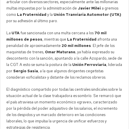
articular con diversos sectores, especialmente ante las millonarias
multas impuestas por la administración de
Javier Milei
a gremios
como
La Fraternidad
y la
Unión Tranviaria Automotor (UTA)
por su adhesión al último paro.
La
UTA
fue sancionada con una multa cercana a los
70 mil
millones de pesos
, mientras que
La Fraternidad
afronta una
penalidad de aproximadamente
20 mil millones
. El jefe de los
maquinistas de trenes,
Omar Maturano
, ya había expresado su
descontento con la sanción, apuntando a la calle Azopardo, sede de
la CGT. A esto se suma la postura de la
Unión Ferroviaria
, liderada
por
Sergio Sasia
, a la que algunos dirigentes cegetistas
consideran «oficialista» y distante de los reclamos obreros.
El diagnóstico compartido por todas las centrales sindicales sobre la
situación actual de la clase trabajadora es sombrío. Se remarcó que
el país atraviesa un momento económico «grave», caracterizado
por la pérdida del poder adquisitivo de los salarios, el incremento
de los despidos y un marcado deterioro en las condiciones
laborales, lo que impulsa la urgencia de unificar esfuerzos y
estrategias de resistencia.